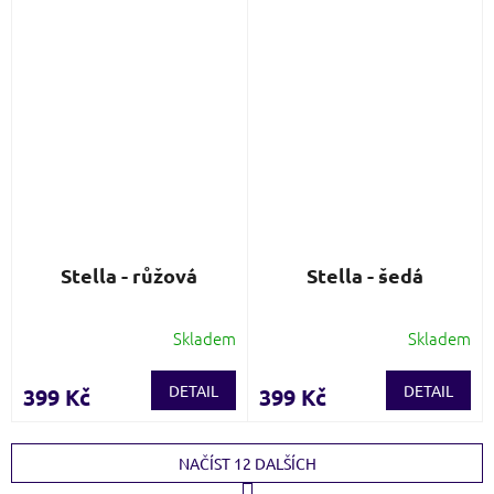
Stella - růžová
Stella - šedá
Skladem
Skladem
DETAIL
DETAIL
399 Kč
399 Kč
NAČÍST 12 DALŠÍCH
S