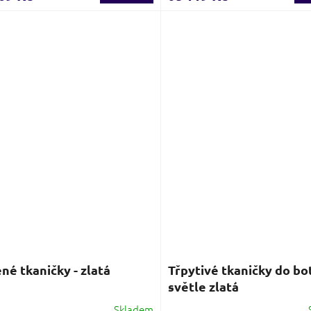
je
3,7
z
5
iček.
hvězdiček.
né tkaničky - zlatá
Třpytivé tkaničky do bot
světle zlatá
Skladem