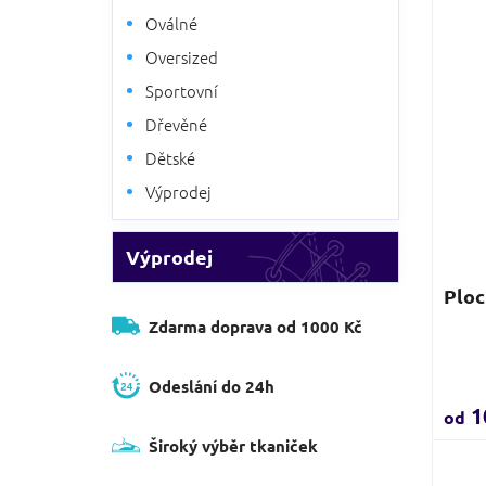
o
p
Oválné
d
r
u
Oversized
o
k
d
Sportovní
t
u
ů
Dřevěné
k
Dětské
t
ů
Výprodej
Výprodej
Ploc
Zdarma doprava od 1000 Kč
Prům
hodn
Odeslání do 24h
produ
1
od
je
Široký výběr tkaniček
3,9
z