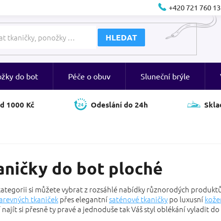
+420 721 760 13
HLEDAT
ožky do bot
Péče o obuv
Sluneční brýle
d 1000 Kč
Odeslání do 24h
Skla
aničky do bot ploché
kategorii si můžete vybrat z rozsáhlé nabídky různorodých produktů.
arevných tkaniček
přes elegantní
saténové tkaničky
po luxusní
kože
najít si přesně ty pravé a jednoduše tak Váš styl oblékání vyladit do