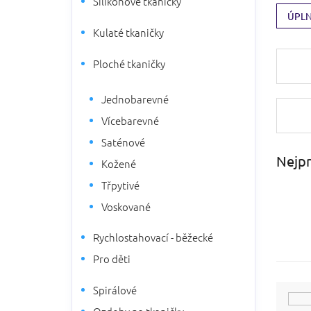
Silikonové tkaničky
n
ÚPLN
n
Kulaté tkaničky
í
p
Ploché tkaničky
a
n
Jednobarevné
e
l
Vícebarevné
Saténové
Nejpr
Kožené
Třpytivé
Voskované
Rychlostahovací - běžecké
Pro děti
Spirálové