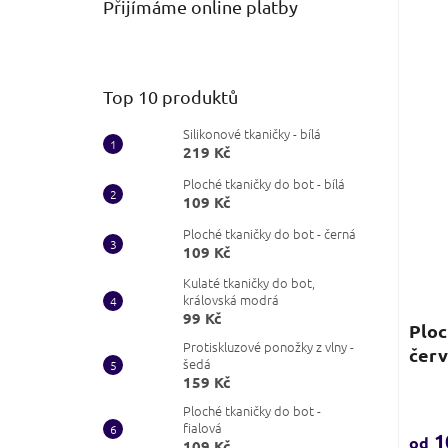
5
Přijímáme online platby
hvězd
Top 10 produktů
Silikonové tkaničky - bílá
219 Kč
Ploché tkaničky do bot - bílá
109 Kč
Ploché tkaničky do bot - černá
109 Kč
Kulaté tkaničky do bot,
královská modrá
99 Kč
Ploc
Protiskluzové ponožky z vlny -
čer
šedá
159 Kč
Prům
hodn
Ploché tkaničky do bot -
fialová
produ
1
od
109 Kč