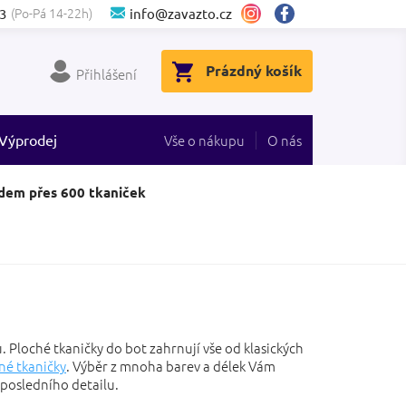
(Po-Pá 14-22h)
3
info@zavazto.cz
NÁKUPNÍ
Prázdný košík
Přihlášení
KOŠÍK
Výprodej
Vše o nákupu
O nás
dem přes 600 tkaniček
 Ploché tkaničky do bot zahrnují vše od klasických
né tkaničky
. Výběr z mnoha barev a délek Vám
 posledního detailu.