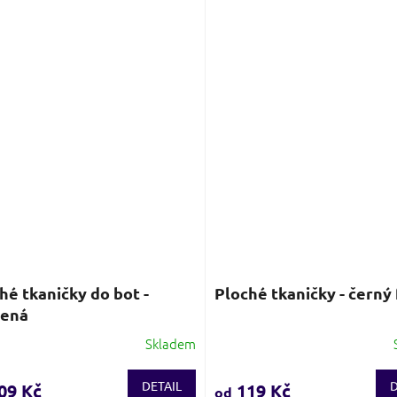
5
iček.
hvězdiček.
hé tkaničky do bot -
Ploché tkaničky - černý 
vená
Skladem
ěrné
Průměrné
ocení
hodnocení
ktu
produktu
DETAIL
D
09 Kč
119 Kč
od