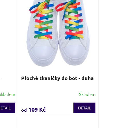
-
Ploché tkaničky do bot - duha
Skladem
Skladem
Průměrné
hodnocení
produktu
ETAIL
DETAIL
109 Kč
od
je
3,8
z