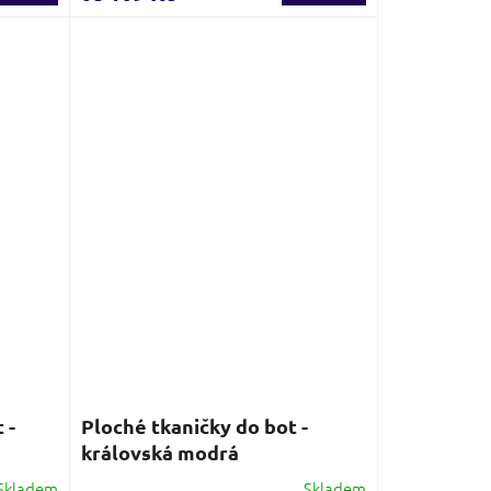
je
3,7
z
5
hvězdiček.
 -
Ploché tkaničky do bot -
královská modrá
Skladem
Skladem