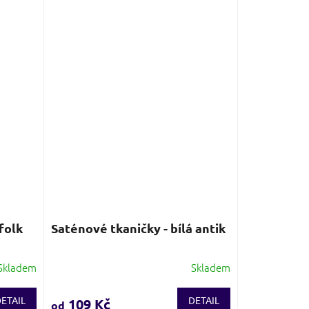
5
hvězdiček.
folk
Saténové tkaničky - bílá antik
Skladem
Skladem
Průměrné
hodnocení
produktu
ETAIL
DETAIL
109 Kč
od