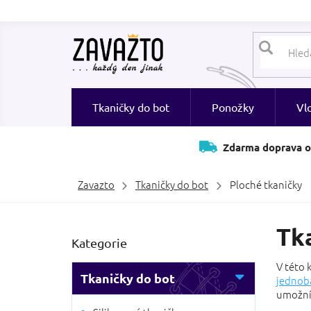
Přejít
na
obsah
Tkaničky do bot
Ponožky
Vl
Zdarma doprava o
Zavazto
Tkaničky do bot
Ploché tkaničky
P
Tk
Přeskočit
Kategorie
o
kategorie
s
V této 
t
Tkaničky do bot
jednob
r
umožní 
a