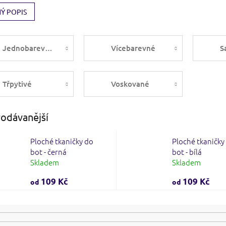
Ý POPIS
Jednobarevné
Vícebarevné
S
Třpytivé
Voskované
odávanější
Ploché tkaničky do
Ploché tkaničky
bot - černá
bot - bílá
Skladem
Skladem
109 Kč
109 Kč
od
od