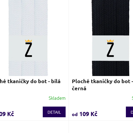
hé tkaničky do bot - bílá
Ploché tkaničky do bot 
černá
Skladem
ěrné
Průměrné
ocení
hodnocení
ktu
produktu
DETAIL
D
09 Kč
109 Kč
od
je
3,9
z