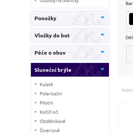
Ozdoby na tkaničky
Bar
Ponožky
Vložky do bot
Dél
Péče o obuv
Sluneční brýle
Ř
Kulaté
a
Nejlev
Polarizační
z
e
Pilotní
V
n
Kočičí oči
ý
í
p
p
Obdélníkové
i
r
Čtvercové
s