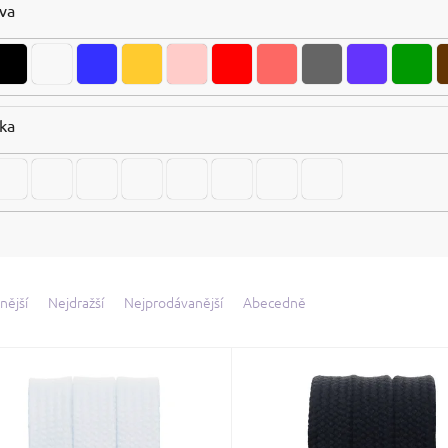
va
ka
nější
Nejdražší
Nejprodávanější
Abecedně