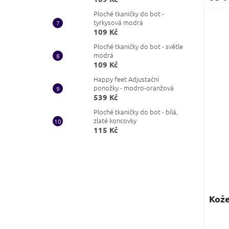
je
4,0
Ploché tkaničky do bot -
z
tyrkysová modrá
109 Kč
5
hvězd
Ploché tkaničky do bot - světle
modrá
109 Kč
Happy feet Adjustační
ponožky - modro-oranžová
539 Kč
Ploché tkaničky do bot - bílá,
zlaté koncovky
115 Kč
Kože