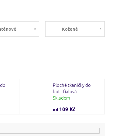
aténové
Kožené
 do
Ploché tkaničky do
bot - fialová
Skladem
109 Kč
od