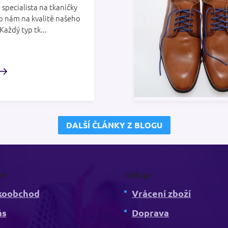
 specialista na tkaničky
o nám na kvalitě našeho
 Každý typ tk...
DALŠÍ ČLÁNKY Z BLOGU
mě
Nákup
koobchod
Vrácení zboží
ás
Doprava