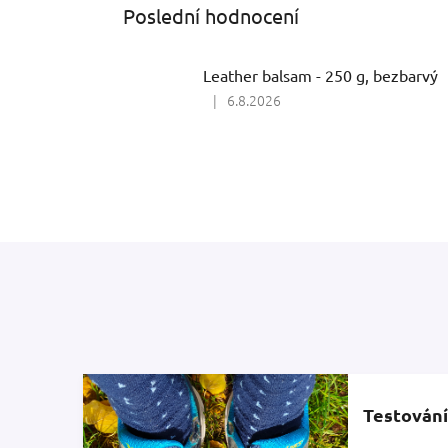
hvězdiček.
Poslední hodnocení
Leather balsam - 250 g, bezbarvý
|
6.8.2026
Hodnocení
produktu
je
5
z
5
hvězdiček.
Testování