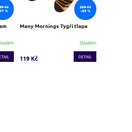
89 Kč
269 Kč
37 %
–55 %
lam
Many Mornings Tygří tlapa
Puntíkové p
kladem
Skladem
ETAIL
DETAIL
119 Kč
69 Kč