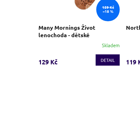
99 Kč
159 Kč
–30 %
–18 %
 - bílá
Many Mornings Život
Nort
lenochoda - dětské
Skladem
Skladem
DETAIL
DETAIL
129 Kč
119 