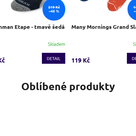
219 Kč
1
–45 %
–
hman Etape - tmavě šedá
Many Mornings Grand S
Skladem
S
DETAIL
D
Kč
119 Kč
Oblíbené produkty