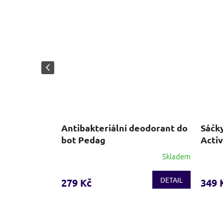
y - hnědá
Antibakteriální deodorant do
Sáčk
bot Pedag
Activ
Skladem
Skladem
Průměrné
hodnocení
produktu
DETAIL
DETAIL
279 Kč
349 
je
3,8
z
5