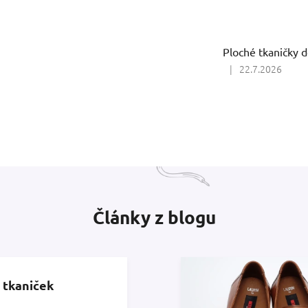
hvězdiček.
Ploché tkaničky d
|
22.7.2026
Hodnocení
produktu
je
5
z
5
hvězdiček.
Články z blogu
 tkaniček