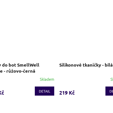
y do bot SmellWell
Silikonové tkaničky - bílá
e - růžovo-černá
Skladem
S
Průměrné
hodnocení
produktu
DETAIL
D
Kč
219 Kč
je
4,0
z
5