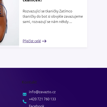
Rozvazující se tkaničky Zatímco
tkaničky do bot si obvykle zavazujeme
sami, rozvazují se nám někdy ...
Přečíst celé
Kontakt
info
@
zavazto.cz
+420 721 760 133
Facebook