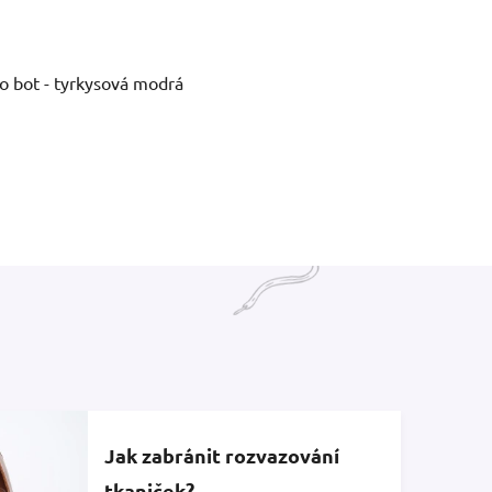
hvězdiček.
o bot - tyrkysová modrá
Jak zabránit rozvazování
tkaniček?