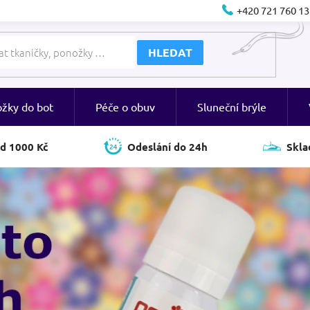
+420 721 760 13
HLEDAT
ožky do bot
Péče o obuv
Sluneční brýle
d 1000 Kč
Odeslání do 24h
Skla