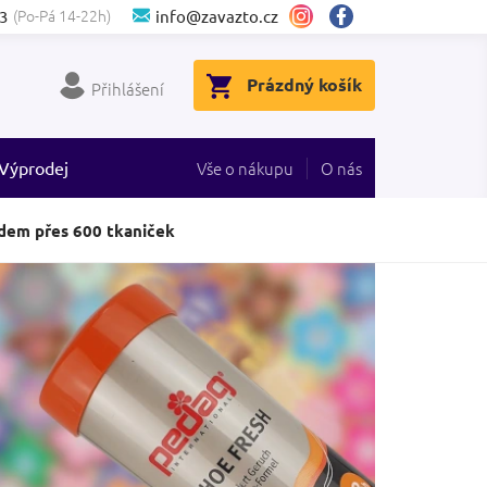
(Po-Pá 14-22h)
3
info@zavazto.cz
NÁKUPNÍ
Prázdný košík
Přihlášení
KOŠÍK
Výprodej
Vše o nákupu
O nás
dem přes 600 tkaniček