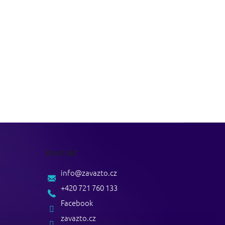
Kontakt
info
@
zavazto.cz
+420 721 760 133
Facebook
zavazto.cz