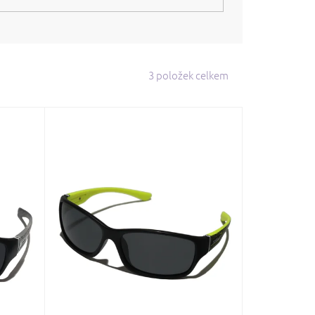
3
položek celkem