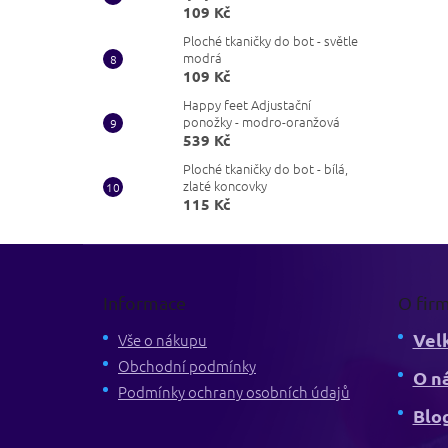
109 Kč
Ploché tkaničky do bot - světle
modrá
109 Kč
Happy feet Adjustační
ponožky - modro-oranžová
539 Kč
Ploché tkaničky do bot - bílá,
zlaté koncovky
115 Kč
Z
á
p
Informace
O fir
a
Vel
t
Vše o nákupu
í
Obchodní podmínky
O n
Podmínky ochrany osobních údajů
Blo