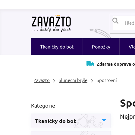
Přejít
na
obsah
Tkaničky do bot
Ponožky
Vl
Zdarma doprava o
Zavazto
Sluneční brýle
Sportovní
P
Spo
Přeskočit
Kategorie
o
kategorie
s
Nejpr
t
Tkaničky do bot
r
a