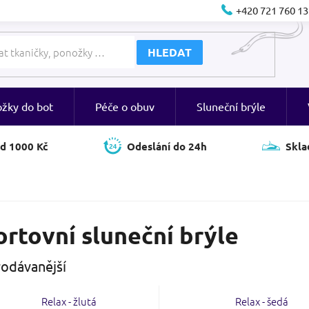
+420 721 760 13
HLEDAT
ožky do bot
Péče o obuv
Sluneční brýle
d 1000 Kč
Odeslání do 24h
Skla
rtovní sluneční brýle
odávanější
Relax - žlutá
Relax - šedá