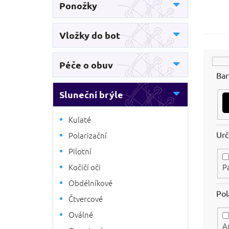
Ponožky
n
n
í
Vložky do bot
p
a
n
Péče o obuv
e
Bar
l
Sluneční brýle
Kulaté
Urč
Polarizační
Pilotní
Kočičí oči
P
Obdélníkové
Pol
Čtvercové
Oválné
A