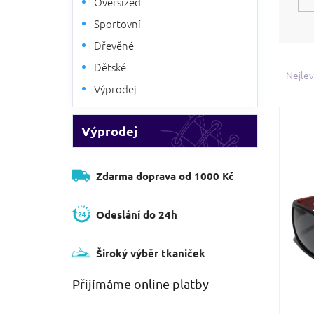
Oversized
Sportovní
Dřevěné
Ř
Dětské
a
Nejlev
z
Výprodej
e
V
n
ý
Výprodej
í
p
p
i
r
s
Zdarma doprava od 1000 Kč
o
p
d
r
u
Odeslání do 24h
o
k
d
t
u
Široký výběr tkaniček
ů
k
t
Přijímáme online platby
ů