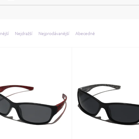
nější
Nejdražší
Nejprodávanější
Abecedně