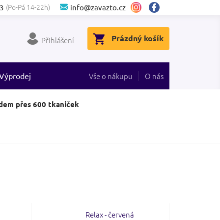
(Po-Pá 14-22h)
3
info@zavazto.cz
NÁKUPNÍ
Prázdný košík
Přihlášení
KOŠÍK
Výprodej
Vše o nákupu
O nás
dem přes 600 tkaniček
Relax - červená