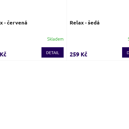
x - červená
Relax - šedá
Skladem
DETAIL
D
 Kč
259 Kč
O
v
l
á
d
a
c
í
p
r
v
k