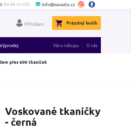
(Po-Pá 14-22h)
3
info@zavazto.cz
NÁKUPNÍ
Prázdný košík
Přihlášení
KOŠÍK
Výprodej
Vše o nákupu
O nás
dem přes 600 tkaniček
Voskované tkaničky
- černá