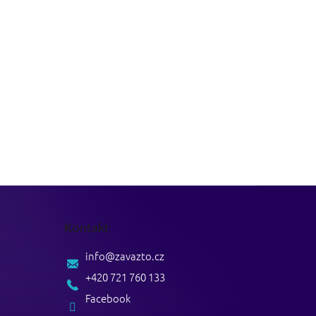
Kontakt
info
@
zavazto.cz
+420 721 760 133
Facebook