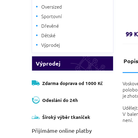
Oversized
Sportovní
Dřevěné
99 K
Dětské
Výprodej
Popi
Výprodej
Zdarma doprava od 1000 Kč
Voskov
polobo
je zhot
Odeslání do 24h
Udělejt
V balen
Široký výběr tkaniček
není.
Přijímáme online platby