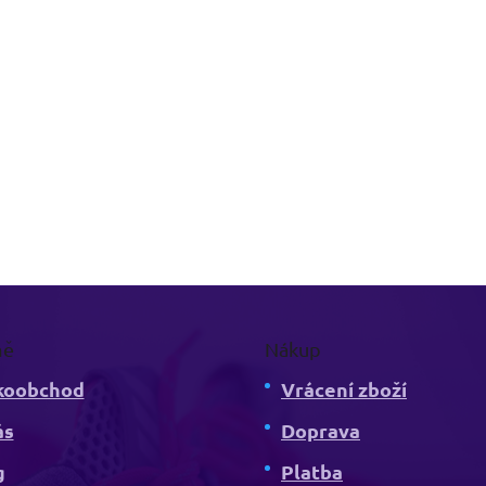
mě
Nákup
koobchod
Vrácení zboží
ás
Doprava
g
Platba