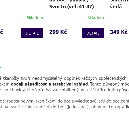
Svorto (vel. 41-47)
šedá
Skladem
Skladem
Průměrné
hodnocení
produktu
č
299 Kč
349 Kč
DETAIL
DETAIL
je
4,0
z
5
s
hvězdiček.
é tkaničky tvoří neodmyslitelný doplněk každých společenských
tkám
. Tento půvabný mód
dodají nápaditost a atraktivní vzhled
oven z bavlny, která představuje oblíbený materiál přírodního pův
e si radost novými tkaničkami do bot a vylaďte svůj styl do posledn
í naleznete 2 ks tkaniček do bot (jeden pár), obuv na fotografií