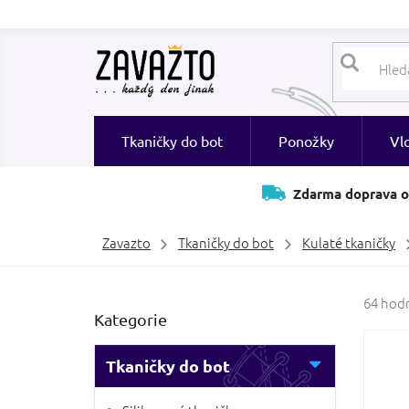
Přejít
na
obsah
Tkaničky do bot
Ponožky
Vl
Zdarma doprava o
Zavazto
Tkaničky do bot
Kulaté tkaničky
P
Průměr
64 hod
Přeskočit
Kategorie
hodnoc
o
kategorie
produk
s
je
t
Tkaničky do bot
3,8
r
z
a