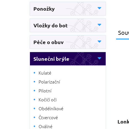
Ponožky
Vložky do bot
Souv
Péče o obuv
Sluneční brýle
Kulaté
Polarizační
Pilotní
Kočičí oči
Obdélníkové
Čtvercové
Lonk
Oválné