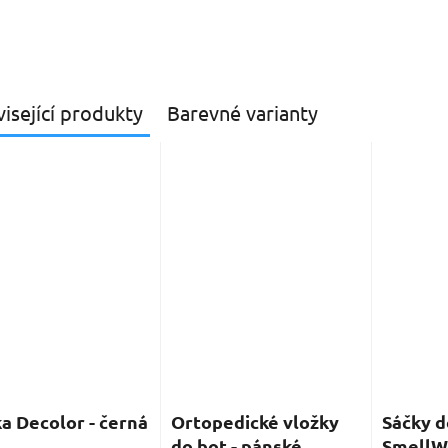
isející produkty
Barevné varianty
a Decolor - černá
Ortopedické vložky
Sáčky d
do bot - pánské,
SmellWe