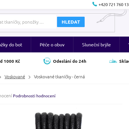
+420 721 760 13
HLEDAT
ožky do bot
Péče o obuv
Sluneční brýle
d 1000 Kč
Odeslání do 24h
Skla
Voskované
Voskované tkaničky - černá
né
nocení
Podrobnosti hodnocení
ení
tu