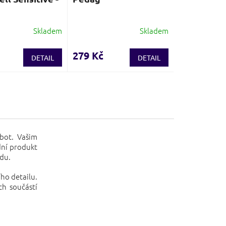
Skladem
Skladem
279 Kč
DETAIL
DETAIL
 bot. Vašim
ní produkt
odu.
ího detailu.
ch součástí