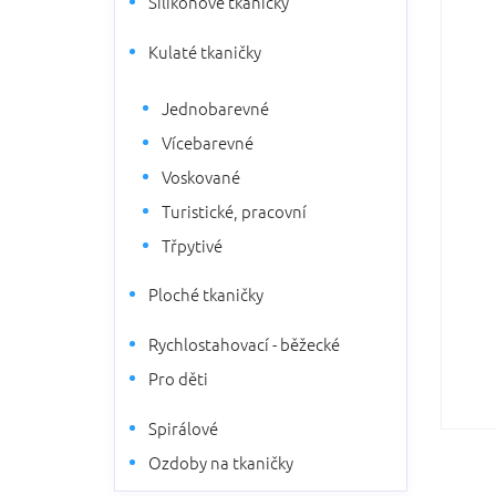
Silikonové tkaničky
5
n
hvězdič
n
Kulaté tkaničky
í
p
Jednobarevné
a
n
Vícebarevné
e
Voskované
l
Turistické, pracovní
Třpytivé
Ploché tkaničky
Rychlostahovací - běžecké
Pro děti
Spirálové
Ozdoby na tkaničky