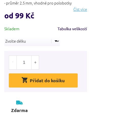
- průměr 2.5 mm, vhodné pro polobotky
Číst více
od
99 Kč
Měrná
Tabulka velikostí
cena:
Přidat do košíku
Zdarma