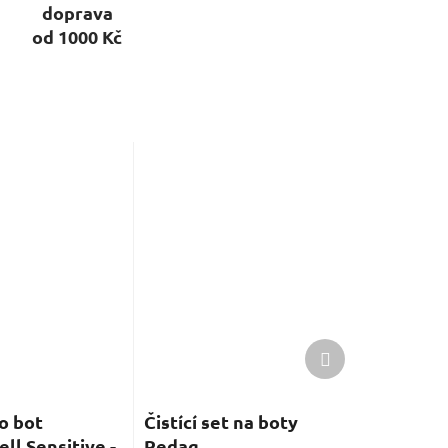
doprava
od 1000 Kč
Další
produkt
o bot
Čistící set na boty
ll Sensitive -
Pedag