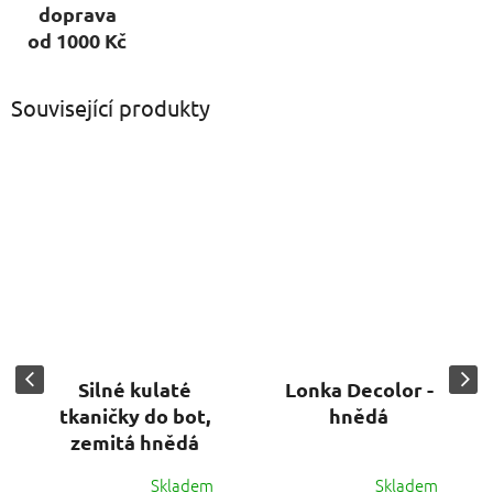
doprava
od 1000 Kč
Související produkty
Silné kulaté
Lonka Decolor -
tkaničky do bot,
hnědá
zemitá hnědá
Skladem
Skladem
Průměrné