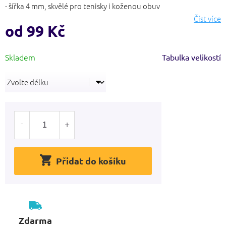
5
- šířka 4 mm, skvělé pro tenisky i koženou obuv
hvězdiček.
Číst více
od
99 Kč
Měrná
Tabulka velikostí
cena:
Přidat do košíku
Zdarma