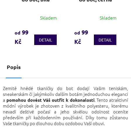
Skladem
Skladem
Průměrné
Průměrné
hodnocení
hodnocení
produktu
produktu
99
99
od
od
je
je
DETAIL
DETAIL
Kč
Kč
4,0
3,8
z
z
5
5
hvězdiček.
hvězdiček.
Popis
Zemitě hnědé tkaničky do bot dodají Vašim teniskám,
sneakerskám či jakýmkoliv dalším botám jednoduchou eleganci
a
. Tento atraktivní
pomohou dovést Váš outfit k dokonalosti
módní výrobek je zhotoven z kvalitního polyesteru, kterému
nevadí deštivé počasí a jeho skvělou odolnost oceníte
především při každodenním používání. Díky tomu zůstanou
Vaše tkaničky po dlouhou dobu ozdobou Vaší obuvi.