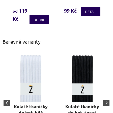
hodnocení
produktu
119
99 Kč
od
DETAIL
je
Kč
3,7
DETAIL
z
5
hvězdiček.
Barevné varianty
Kulaté tkaničky
Kulaté tkaničky
do bot, bílá
do bot, černá