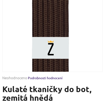
Průměrné
Neohodnoceno
Podrobnosti hodnocení
hodnocení
Kulaté tkaničky do bot,
produktu
je
zemitá hnědá
0,0
z