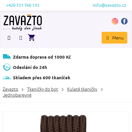
Přejít
+420 721 760 133
info@zavazto.cz
na
obsah
NÁKUPNÍ
KOŠÍK
Zdarma doprava od 1000 Kč
Odeslání do 24h
Skladem přes 600 tkaniček
Zavazto
Tkaničky do bot
Kulaté tkaničky
Jednobarevné