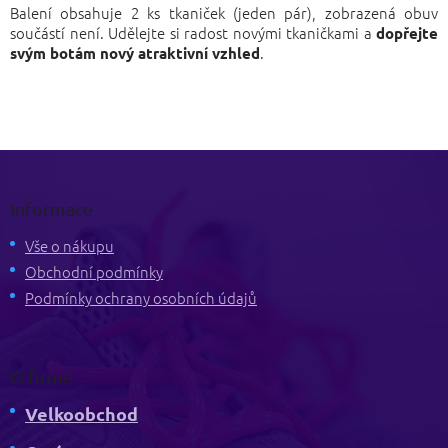
Balení obsahuje 2 ks tkaniček (jeden pár), zobrazená obuv
součástí není. Udělejte si radost novými tkaničkami a
dopřejte
.
svým botám nový atraktivní vzhled
Z
á
p
Informace
a
t
Vše o nákupu
í
Obchodní podmínky
Podmínky ochrany osobních údajů
O firmě
Velkoobchod