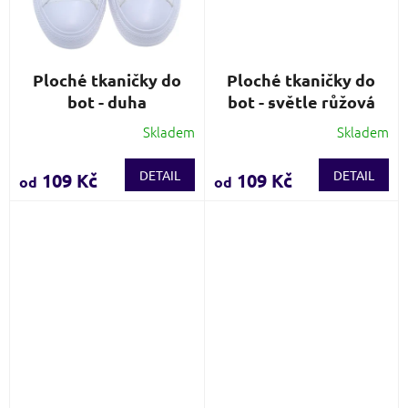
Ploché tkaničky do
Ploché tkaničky do
bot - duha
bot - světle růžová
Skladem
Skladem
Průměrné
Průměrné
hodnocení
hodnocení
produktu
produktu
DETAIL
DETAIL
109 Kč
109 Kč
od
od
je
je
3,8
4,0
z
z
5
5
hvězdiček.
hvězdiček.