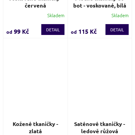
červená
bot - voskované, bílá
Skladem
Skladem
Průměrné
Průměrné
hodnocení
hodnocení
produktu
produktu
DETAIL
DETAIL
99 Kč
115 Kč
od
od
je
je
4,7
3,6
z
z
5
5
hvězdiček.
hvězdiček.
Kožené tkaničky -
Saténové tkaničky -
zlatá
ledově růžová