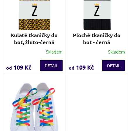
k
d
t
u
ů
k
t
ů
Kulaté tkaničky do
Ploché tkaničky do
bot, žluto-černá
bot - černá
Skladem
Skladem
Průměrné
Průměrné
hodnocení
hodnocení
produktu
produktu
DETAIL
DETAIL
109 Kč
109 Kč
od
od
je
je
3,9
3,9
z
z
5
5
hvězdiček.
hvězdiček.