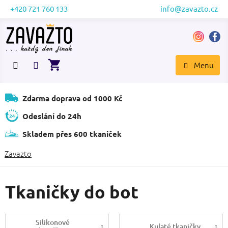
Přejít
+420 721 760 133
info@zavazto.cz
na
obsah
NÁKUPNÍ
KOŠÍK
Zdarma doprava od 1000 Kč
Odeslání do 24h
Skladem přes 600 tkaniček
Zavazto
Tkaničky do bot
Silikonové
Kulaté tkaničky