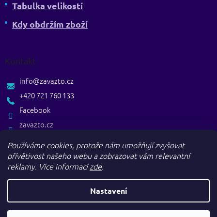
Tabulka velikostí
Kdy obdržím zboží
Kontakt
info
@
zavazto.cz
+420 721 760 133
Facebook
zavazto.cz
Používáme cookies, protože nám umožňují zvyšovat
přívětivost našeho webu a zobrazovat vám relevantní
reklamy.
Více informací
zde
.
Nastavení
Vytvořil Shoptet