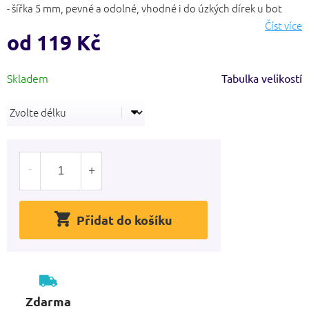
5
- šířka 5 mm, pevné a odolné, vhodné i do úzkých dírek u bot
hvězdiček.
Číst více
od
119 Kč
Měrná
Tabulka velikostí
cena:
Přidat do košíku
Zdarma