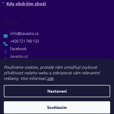
Kdy obdržím zboží
Kontakt
info
@
zavazto.cz
+420 721 760 133
Facebook
zavazto.cz
Používáme cookies, protože nám umožňují zvyšovat
přívětivost našeho webu a zobrazovat vám relevantní
reklamy.
Více informací
zde
.
Nastavení
Vytvořil Shoptet
Souhlasím
Copyright 2026
. Všechna práva vyhrazena.
Zavazto.cz