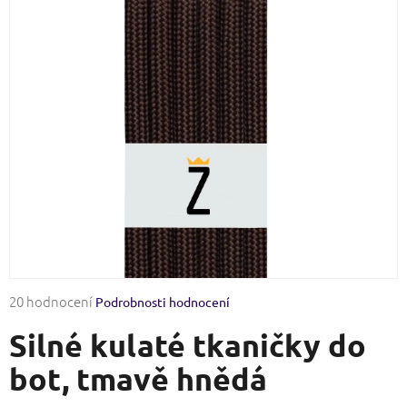
Průměrné
20 hodnocení
Podrobnosti hodnocení
hodnocení
Silné kulaté tkaničky do
produktu
je
bot, tmavě hnědá
4,1
z