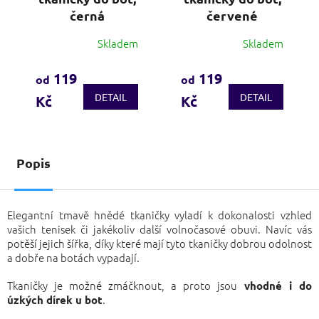
černá
červené
Skladem
Skladem
Průměrné
Průměrné
hodnocení
hodnocení
produktu
produktu
119
119
od
od
je
je
DETAIL
DETAIL
Kč
Kč
3,7
3,6
z
z
5
5
hvězdiček.
hvězdiček.
Popis
Elegantní tmavě hnědé tkaničky vyladí k dokonalosti vzhled
vašich tenisek či jakékoliv další volnočasové obuvi. Navíc vás
potěší jejich šířka, díky které mají tyto tkaničky dobrou odolnost
a dobře na botách vypadají.
Tkaničky je možné zmáčknout, a proto jsou
vhodné i do
.
úzkých dírek u bot