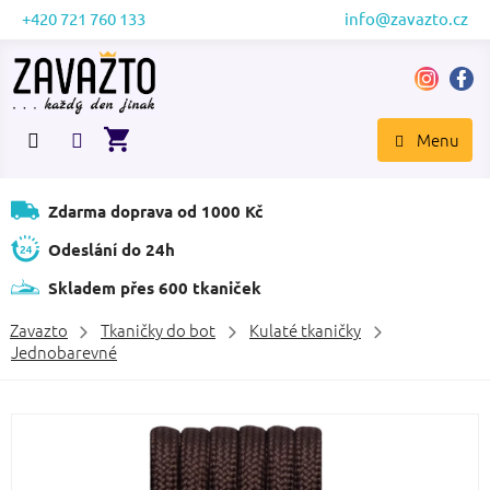
Přejít
+420 721 760 133
info@zavazto.cz
na
obsah
NÁKUPNÍ
KOŠÍK
Zdarma doprava od 1000 Kč
Odeslání do 24h
Skladem přes 600 tkaniček
Zavazto
Tkaničky do bot
Kulaté tkaničky
Jednobarevné