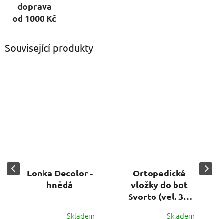
doprava
od 1000 Kč
Související produkty
Lonka Decolor -
Ortopedické
hnědá
vložky do bot
Svorto (vel. 36-
48)
Skladem
Skladem
Průměrné