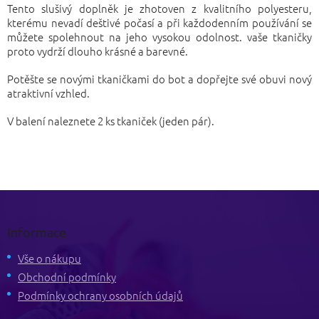
Tento slušivý doplněk je zhotoven z kvalitního polyesteru,
kterému nevadí deštivé počasí a při každodenním používání se
můžete spolehnout na jeho vysokou odolnost. vaše tkaničky
proto vydrží dlouho krásné a barevné.
Potěšte se novými tkaničkami do bot a dopřejte své obuvi nový
atraktivní vzhled.
V balení naleznete 2 ks tkaniček (jeden pár).
Z
á
p
Informace
a
t
Vše o nákupu
í
Obchodní podmínky
Podmínky ochrany osobních údajů