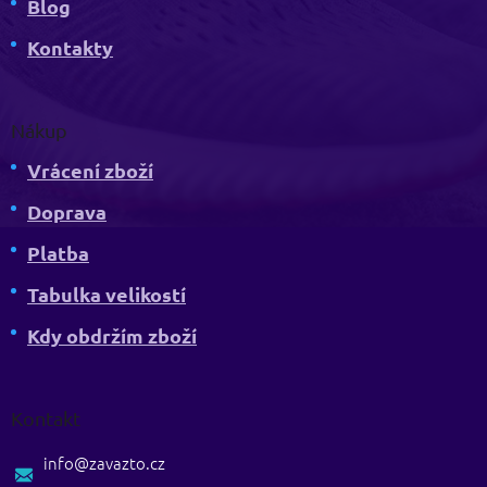
Blog
Kontakty
Nákup
Vrácení zboží
Doprava
Platba
Tabulka velikostí
Kdy obdržím zboží
Kontakt
info
@
zavazto.cz