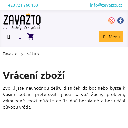
Přejít
+420 721 760 133
info@zavazto.cz
na
obsah
NÁKUPNÍ
KOŠÍK
Zavazto
Nákup
Vrácení zboží
Zvolili jste nevhodnou délku tkaniček do bot nebo byste k
Vašim botám preferovali jinou barvu? Žádný problém,
zakoupené zboží můžete do 14 dnů bezplatně a bez udání
důvodu vrátit.