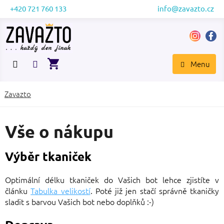
Přejít
+420 721 760 133
info@zavazto.cz
na
obsah
NÁKUPNÍ
KOŠÍK
Zavazto
Vše o nákupu
Výběr tkaniček
Optimální délku tkaniček do Vašich bot lehce zjistíte v
článku
Tabulka velikostí
. Poté již jen stačí správně tkaničky
sladit s barvou Vašich bot nebo doplňků :-)