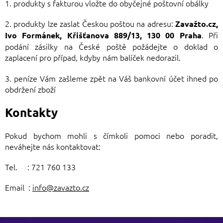
1. produkty s fakturou vložte do obyčejné poštovní obálky
2. produkty lze zaslat Českou poštou na adresu:
Zavažto.cz,
. Při
Ivo Formánek, Křišťanova 889/13, 130 00 Praha
podání zásilky na České poště požádejte o doklad o
zaplacení pro případ, kdyby nám balíček nedorazil.
3. peníze Vám zašleme zpět na Váš bankovní účet ihned po
obdržení zboží
Kontakty
Pokud bychom mohli s čímkoli pomoci nebo poradit,
neváhejte nás kontaktovat:
Tel. : 721 760 133
Email :
info@zavazto.cz
Z