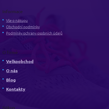
á
p
Informace
a
t
Vše o nákupu
í
Obchodní podmínky
Podmínky ochrany osobních údajů
O firmě
Velkoobchod
O nás
Blog
Kontakty
Nákup