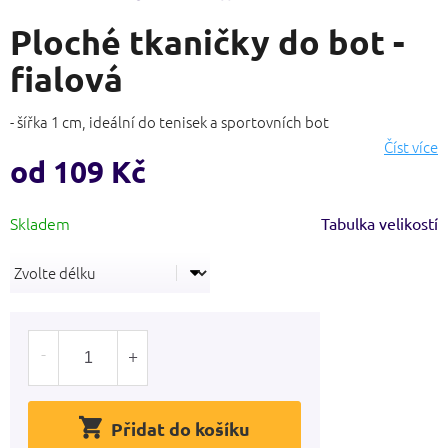
hodnocení
Ploché tkaničky do bot -
produktu
je
fialová
5,0
z
5
- šířka 1 cm, ideální do tenisek a sportovních bot
hvězdiček.
Číst více
od
109 Kč
Měrná
Tabulka velikostí
cena:
Přidat do košíku