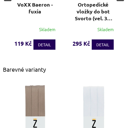
VoXX Baeron -
Ortopedické
fuxia
vložky do bot
Svorto (vel. 36-
48)
Skladem
Skladem
Průměrné
hodnocení
produktu
119 Kč
295 Kč
DETAIL
DETAIL
je
3,7
z
5
Barevné varianty
hvězdiček.