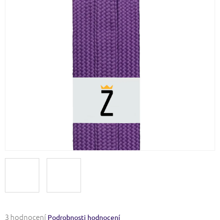
Průměrné
3 hodnocení
Podrobnosti hodnocení