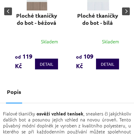
Ploché tkaničky
Ploché tkaničky
do bot - béžová
do bot - bílá
Skladem
Skladem
Průměrné
Průměrné
hodnocení
hodnocení
produktu
produktu
119
109
od
od
je
je
DETAIL
DETAIL
Kč
Kč
3,3
3,9
z
z
5
5
hvězdiček.
hvězdiček.
Popis
Fialové tkaničky
, sneakers či jakýchkoliv
osvěží vzhled tenisek
dalších bot a posunou jejich vzhled na novou úroveň. Tento
půvabný módní doplněk je vyroben z kvalitního polyesteru, u
kterého se při každodenním používání můžete spolehnout