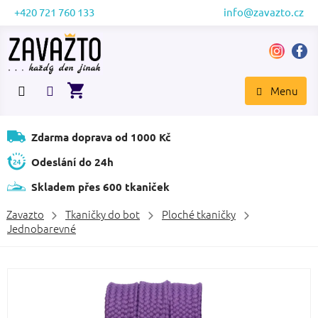
Přejít
+420 721 760 133
info@zavazto.cz
na
obsah
NÁKUPNÍ
KOŠÍK
Zdarma doprava od 1000 Kč
Odeslání do 24h
Skladem přes 600 tkaniček
Zavazto
Tkaničky do bot
Ploché tkaničky
Jednobarevné