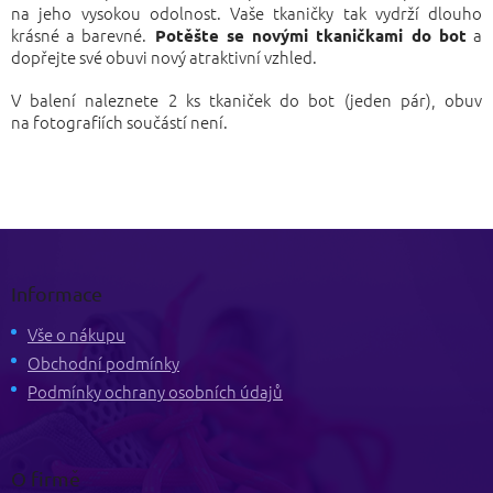
na jeho vysokou odolnost. Vaše tkaničky tak vydrží dlouho
krásné a barevné.
a
Potěšte se novými tkaničkami do bot
dopřejte své obuvi nový atraktivní vzhled.
V balení naleznete 2 ks tkaniček do bot (jeden pár), obuv
na fotografiích součástí není.
Z
á
p
Informace
a
t
Vše o nákupu
í
Obchodní podmínky
Podmínky ochrany osobních údajů
O firmě