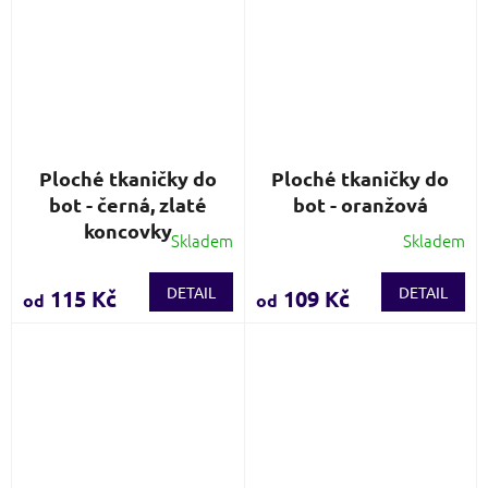
Ploché tkaničky do
Ploché tkaničky do
bot - černá, zlaté
bot - oranžová
koncovky
Skladem
Skladem
Průměrné
Průměrné
hodnocení
hodnocení
produktu
produktu
DETAIL
DETAIL
115 Kč
109 Kč
od
od
je
je
5,0
4,4
z
z
5
5
hvězdiček.
hvězdiček.