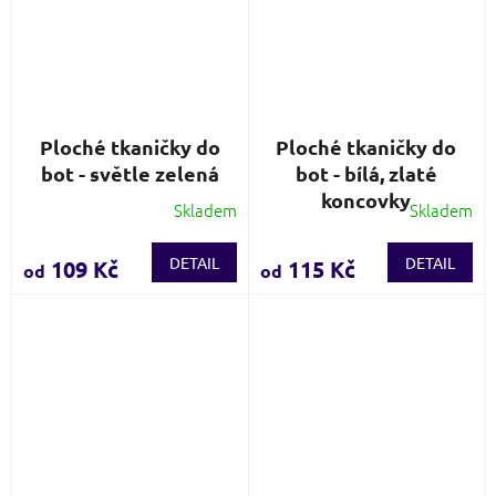
Ploché tkaničky do
Ploché tkaničky do
bot - světle zelená
bot - bílá, zlaté
koncovky
Skladem
Skladem
Průměrné
Průměrné
hodnocení
hodnocení
produktu
produktu
DETAIL
DETAIL
109 Kč
115 Kč
od
od
je
je
3,9
3,8
z
z
5
5
hvězdiček.
hvězdiček.