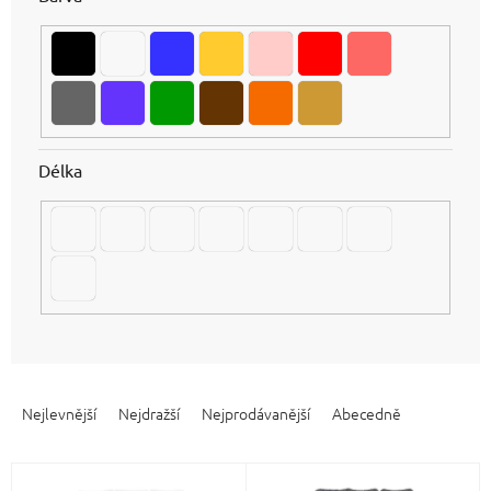
Délka
Ř
a
Nejlevnější
Nejdražší
Nejprodávanější
Abecedně
z
e
V
n