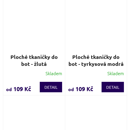
Ploché tkaničky do
Ploché tkaničky do
bot - žlutá
bot - tyrkysová modrá
Skladem
Skladem
Průměrné
Průměrné
hodnocení
hodnocení
produktu
produktu
DETAIL
DETAIL
109 Kč
109 Kč
od
od
je
je
4,3
4,6
z
z
5
5
hvězdiček.
hvězdiček.