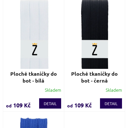
ý
í
p
p
i
r
s
o
p
d
r
u
o
k
d
t
u
ů
k
t
ů
Ploché tkaničky do
Ploché tkaničky do
bot - bílá
bot - černá
Skladem
Skladem
Průměrné
Průměrné
hodnocení
hodnocení
produktu
produktu
DETAIL
DETAIL
109 Kč
109 Kč
od
od
je
je
3,9
3,9
z
z
5
5