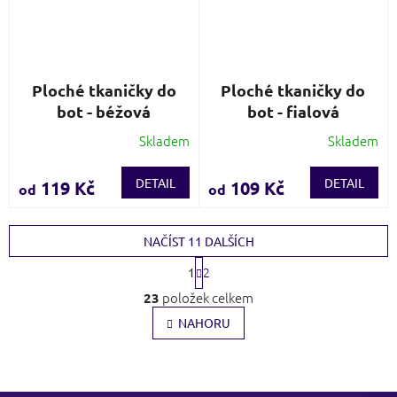
Ploché tkaničky do
Ploché tkaničky do
bot - béžová
bot - fialová
Skladem
Skladem
Průměrné
Průměrné
hodnocení
hodnocení
produktu
produktu
DETAIL
DETAIL
119 Kč
109 Kč
od
od
je
je
3,3
5,0
z
z
NAČÍST 11 DALŠÍCH
5
5
S
hvězdiček.
hvězdiček.
2
1
t
O
r
položek celkem
23
v
á
l
NAHORU
n
k
á
o
d
v
a
á
c