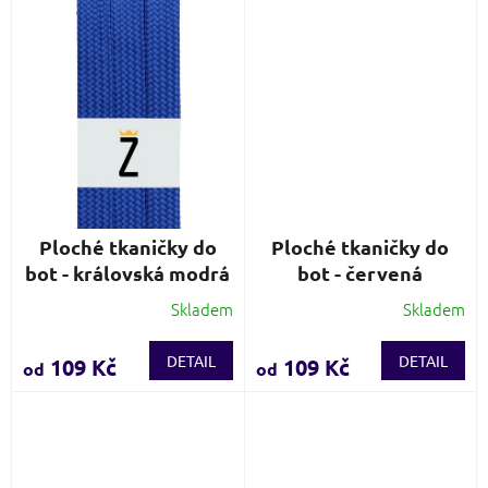
hvězdiček.
hvězdiček.
Ploché tkaničky do
Ploché tkaničky do
bot - královská modrá
bot - červená
Skladem
Skladem
Průměrné
Průměrné
hodnocení
hodnocení
produktu
produktu
DETAIL
DETAIL
109 Kč
109 Kč
od
od
je
je
3,5
4,0
z
z
5
5
hvězdiček.
hvězdiček.