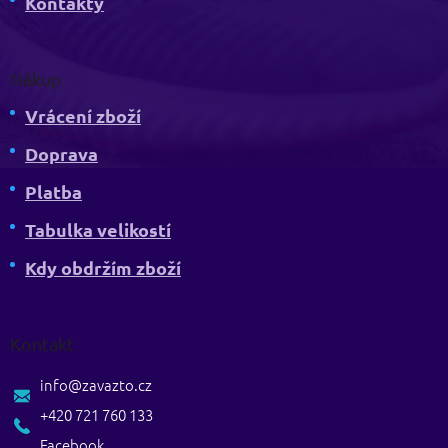
Kontakty
Nákup
Vrácení zboží
Doprava
Platba
Tabulka velikostí
Kdy obdržím zboží
Kontakt
info
@
zavazto.cz
+420 721 760 133
Facebook