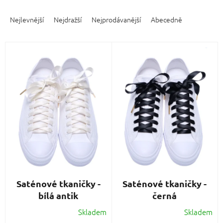
Ř
a
Nejlevnější
Nejdražší
Nejprodávanější
Abecedně
z
e
V
n
ý
í
p
p
i
r
s
o
p
d
r
u
o
k
d
t
u
ů
k
t
ů
Saténové tkaničky -
Saténové tkaničky -
bílá antik
černá
Skladem
Skladem
Průměrné
Průměrné