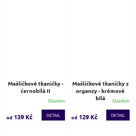
z
z
5
5
hvězdiček.
hvězdiček.
Mašličkové tkaničky -
Mašličkové tkaničky z
černobílá II
organzy - krémově
bílá
Skladem
Skladem
Průměrné
Průměrné
hodnocení
hodnocení
produktu
produktu
DETAIL
DETAIL
139 Kč
129 Kč
od
od
je
je
2,9
4,3
z
z