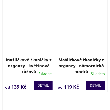
5
5
hvězdiček.
hvězdiček.
Mašličkové tkaničky z
Mašličkové tkaničky z
organzy - květinová
organzy - námořnická
růžová
modrá
Skladem
Skladem
Průměrné
hodnocení
produktu
DETAIL
DETAIL
139 Kč
119 Kč
od
od
je
5,0
z
5
hvězdiček.