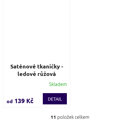
Saténové tkaničky -
ledově růžová
Skladem
Průměrné
hodnocení
produktu
DETAIL
139 Kč
od
je
4,1
z
položek celkem
11
O
5
v
hvězdiček.
l
á