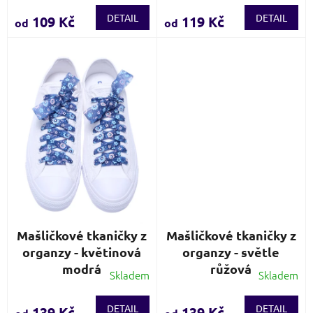
hodnocení
hodnocení
produktu
produktu
DETAIL
DETAIL
109 Kč
119 Kč
od
od
je
je
3,7
3,8
z
z
5
5
hvězdiček.
hvězdiček.
Mašličkové tkaničky z
Mašličkové tkaničky z
organzy - květinová
organzy - světle
modrá
růžová
Skladem
Skladem
Průměrné
Průměrné
hodnocení
hodnocení
produktu
produktu
DETAIL
DETAIL
139 Kč
139 Kč