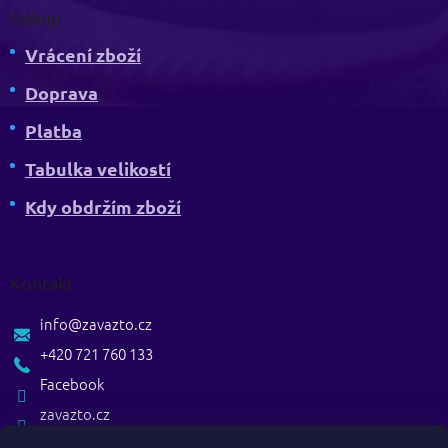
Nákup
Vrácení zboží
Doprava
Platba
Tabulka velikostí
Kdy obdržím zboží
Kontakt
info
@
zavazto.cz
+420 721 760 133
Facebook
zavazto.cz