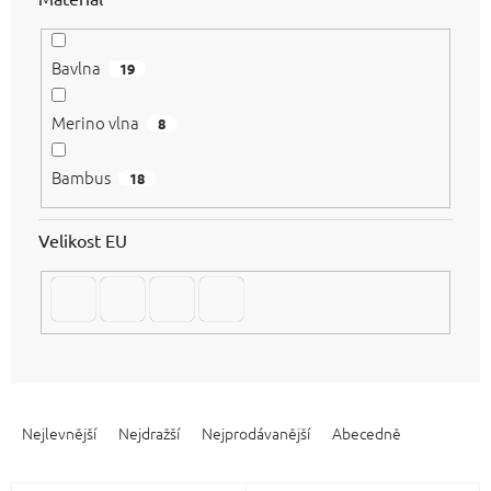
Bavlna
19
Merino vlna
8
Bambus
18
Velikost EU
Ř
a
Nejlevnější
Nejdražší
Nejprodávanější
Abecedně
z
e