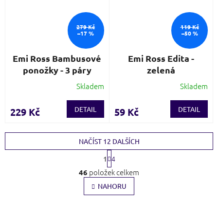
279 Kč
119 Kč
–17 %
–50 %
Emi Ross Bambusové
Emi Ross Edita -
ponožky - 3 páry
zelená
Skladem
Skladem
DETAIL
DETAIL
229 Kč
59 Kč
NAČÍST 12 DALŠÍCH
S
4
1
t
O
r
položek celkem
46
v
á
l
NAHORU
n
k
á
o
d
v
a