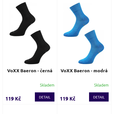
V
n
ý
í
p
p
i
r
s
o
p
d
r
u
o
k
d
t
u
ů
k
t
ů
VoXX Baeron - černá
VoXX Baeron - modrá
Skladem
Skladem
DETAIL
DETAIL
119 Kč
119 Kč