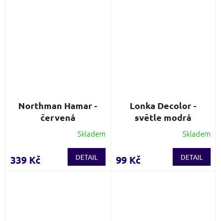
Northman Hamar -
Lonka Decolor -
červená
světle modrá
Skladem
Skladem
Průměrné
hodnocení
produktu
DETAIL
DETAIL
339 Kč
99 Kč
je
3,0
z
5
hvězdiček.