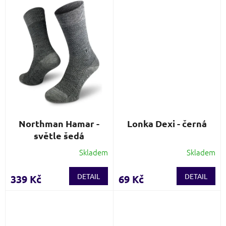
Northman Hamar -
Lonka Dexi - černá
světle šedá
Skladem
Skladem
Průměrné
hodnocení
produktu
DETAIL
DETAIL
339 Kč
69 Kč
je
3,0
z
5
hvězdiček.