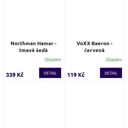
Northman Hamar -
VoXX Baeron -
tmavě šedá
červená
Skladem
Skladem
DETAIL
DETAIL
339 Kč
119 Kč