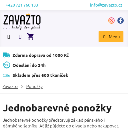
Přejít
+420 721 760 133
info@zavazto.cz
na
obsah
NÁKUPNÍ
KOŠÍK
Zdarma doprava od 1000 Kč
Odeslání do 24h
Skladem přes 600 tkaniček
Zavazto
Ponožky
Jednobarevné ponožky
Jednobarevné ponožky představují základ pánského i
dámského šatníku. Ať již půjdete do divadla nebo nakupovat,