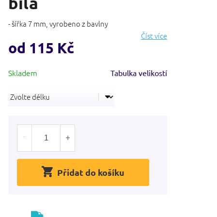
bílá
- šířka 7 mm, vyrobeno z bavlny
Číst více
od
115 Kč
Měrná
Tabulka velikostí
cena:
Přidat do košíku