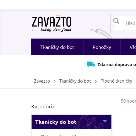
Přejít
na
obsah
Tkaničky do bot
Ponožky
Vl
Zdarma doprava o
Zavazto
Tkaničky do bot
Ploché tkaničky
P
Průměr
50 hod
Přeskočit
Kategorie
hodnoc
o
kategorie
produk
s
je
t
Tkaničky do bot
3,6
r
z
a