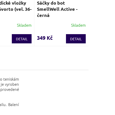
ické vložky
Sáčky do bot
vorto (vel. 36-
SmellWell Active -
černá
Skladem
Skladem
é
Průměrné
í
hodnocení
produktu
349 Kč
DETAIL
DETAIL
je
3,9
z
5
.
hvězdiček.
bo teniskám
 je vyroben
ě provedené
ilu. Balení