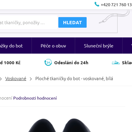
+420 721 760 13
HLEDAT
ožky do bot
Péče o obuv
Sluneční brýle
d 1000 Kč
Odeslání do 24h
Skla
Voskované
Ploché tkaničky do bot - voskované, bílá
né
nocení
Podrobnosti hodnocení
ení
tu