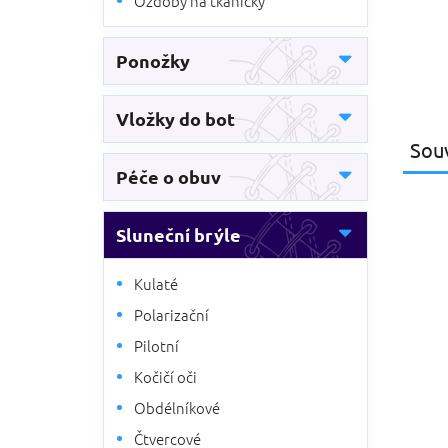
Ozdoby na tkaničky
Ponožky
Vložky do bot
Souv
Péče o obuv
Sluneční brýle
Kulaté
Polarizační
Pilotní
Kočičí oči
Obdélníkové
Čtvercové