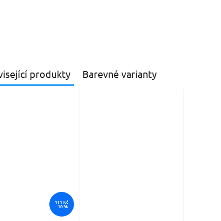
isející produkty
Barevné varianty
111 Kč
–10 %