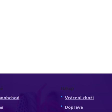
mě
Nákup
koobchod
Vrácení zboží
ás
Doprava