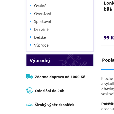
Lonk
Oválné
bílá
Oversized
Sportovní
Dřevěné
99 K
Dětské
Výprodej
Popi
Výprodej
Zdarma doprava od 1000 Kč
Ploché
a vylad
z bavln
Odeslání do 24h
vosková
Potěšt
Široký výběr tkaniček
obsahuj