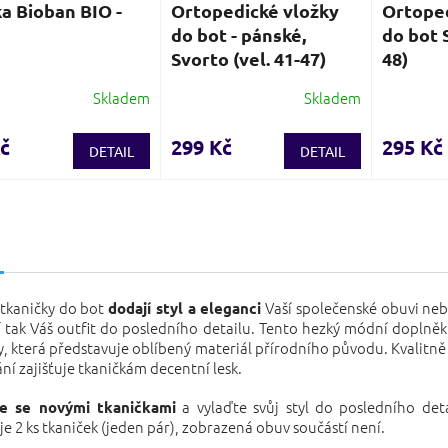
a Bioban BIO -
Ortopedické vložky
Ortoped
do bot - pánské,
do bot S
Svorto (vel. 41-47)
48)
Skladem
Skladem
Průměrné
Průměrn
hodnocení
hodnocen
produktu
produktu
č
299 Kč
295 Kč
DETAIL
DETAIL
je
je
4,0
3,7
z
z
5
5
s
hvězdiček.
hvězdiček
 tkaničky do bot
Vaší společenské obuvi ne
dodají styl a eleganci
í tak Váš outfit do posledního detailu. Tento hezký módní doplněk
y, která představuje oblíbený materiál přírodního původu. Kvalitn
ní zajišťuje tkaničkám decentní lesk.
a vylaďte svůj styl do posledního deta
e se novými tkaničkami
e 2 ks tkaniček (jeden pár), zobrazená obuv součástí není.