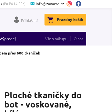
(Po-Pá 14-22h)
3
info@zavazto.cz
NÁKUPNÍ
Prázdný košík
Přihlášení
KOŠÍK
Výprodej
Vše o nákupu
O nás
dem přes 600 tkaniček
Ploché tkaničky do
bot - voskované,