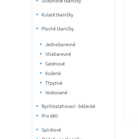
Silikonové tkaničky
5
n
hvězdič
n
Kulaté tkaničky
í
p
Ploché tkaničky
a
n
Jednobarevné
e
l
Vícebarevné
Saténové
Kožené
Třpytivé
Voskované
Rychlostahovací - běžecké
Pro děti
Spirálové