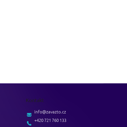
Kontakt
info
@
zavazto.cz
+420 721 760 133