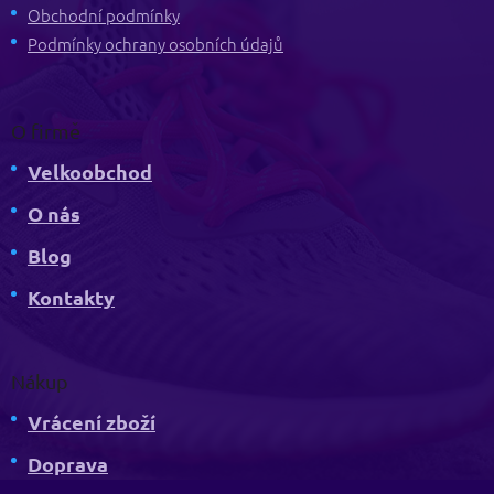
í
Obchodní podmínky
Podmínky ochrany osobních údajů
O firmě
Velkoobchod
O nás
Blog
Kontakty
Nákup
Vrácení zboží
Doprava