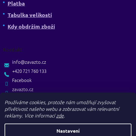
Platba
Tabulka velikostí
Kdy obdržím zboží
Kontakt
info
@
zavazto.cz
+420 721 760 133
Facebook
zavazto.cz
Používáme cookies, protože nám umožňují zvyšovat
přívětivost našeho webu a zobrazovat vám relevantní
reklamy.
Více informací
zde
.
Nastavení
Vytvořil Shoptet