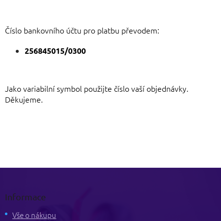
Číslo bankovního účtu pro platbu převodem:
256845015/0300
Jako variabilní symbol použijte číslo vaší objednávky.
Děkujeme.
Z
á
p
Informace
a
t
Vše o nákupu