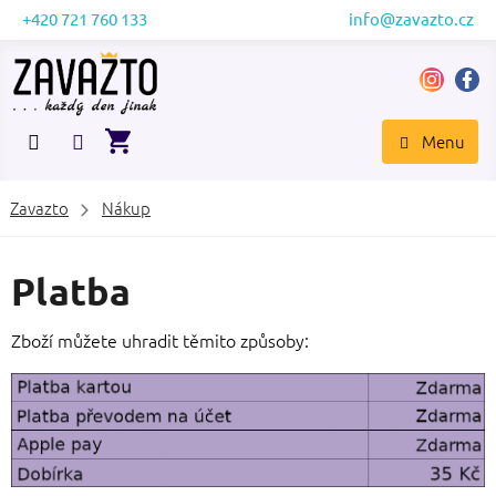
Přejít
+420 721 760 133
info@zavazto.cz
na
obsah
NÁKUPNÍ
KOŠÍK
Zavazto
Nákup
Platba
Zboží můžete uhradit těmito způsoby: