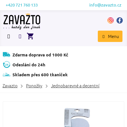
Přejít
+420 721 760 133
info@zavazto.cz
na
obsah
NÁKUPNÍ
KOŠÍK
Zdarma doprava od 1000 Kč
Odeslání do 24h
Skladem přes 600 tkaniček
Zavazto
Ponožky
Jednobarevné a decentní