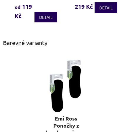
produktu
produktu
119
219 Kč
od
DETAIL
je
je
Kč
4,2
4,0
DETAIL
z
z
5
5
hvězdiček.
hvězdiček.
Barevné varianty
Emi Ross
Ponožky z