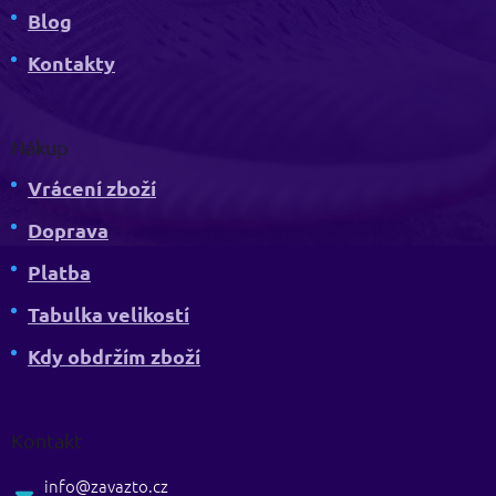
Blog
Kontakty
Nákup
Vrácení zboží
Doprava
Platba
Tabulka velikostí
Kdy obdržím zboží
Kontakt
info
@
zavazto.cz