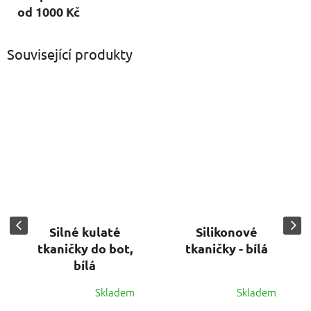
od 1000 Kč
Související produkty
Silné kulaté
Silikonové
tkaničky do bot,
tkaničky - bílá
bílá
Skladem
Skladem
Průměrné
Průměrné
hodnocení
hodnocení