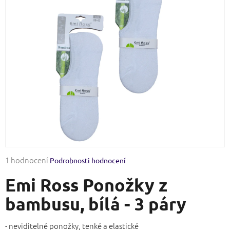
Průměrné
1 hodnocení
Podrobnosti hodnocení
hodnocení
Emi Ross Ponožky z
produktu
je
bambusu, bílá - 3 páry
5,0
z
5
- neviditelné ponožky, tenké a elastické