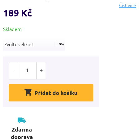
hvězdiček.
Číst více
189 Kč
Měrná
cena:
Přidat do košíku
Zdarma
doprava