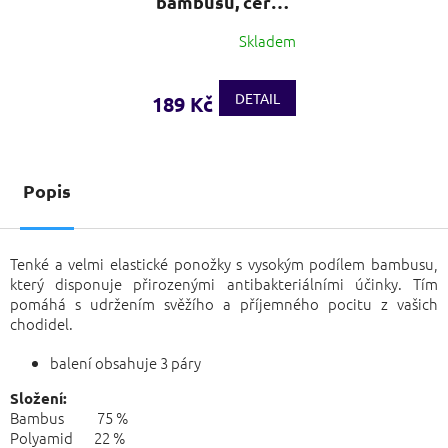
bambusu, černá
- 3 páry
Skladem
DETAIL
189 Kč
Popis
Tenké a velmi elastické ponožky s vysokým podílem bambusu,
který disponuje přirozenými antibakteriálními účinky. Tím
pomáhá s udržením svěžího a příjemného pocitu z vašich
chodidel.
balení obsahuje 3 páry
Složení:
Bambus 75 %
Polyamid 22 %