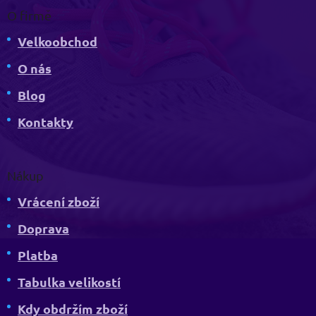
O firmě
Velkoobchod
O nás
Blog
Kontakty
Nákup
Vrácení zboží
Doprava
Platba
Tabulka velikostí
Kdy obdržím zboží