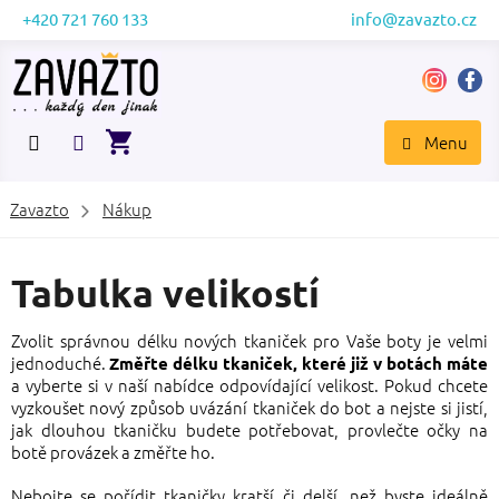
Přejít
+420 721 760 133
info@zavazto.cz
na
obsah
NÁKUPNÍ
KOŠÍK
Zavazto
Nákup
Tabulka velikostí
Zvolit správnou délku nových tkaniček pro Vaše boty je velmi
jednoduché.
Změřte délku tkaniček, které již v botách máte
a vyberte si v naší nabídce odpovídající velikost. Pokud chcete
vyzkoušet nový způsob uvázání tkaniček do bot a nejste si jistí,
jak dlouhou tkaničku budete potřebovat, provlečte očky na
botě provázek a změřte ho.
Nebojte se pořídit tkaničky kratší či delší, než byste ideálně