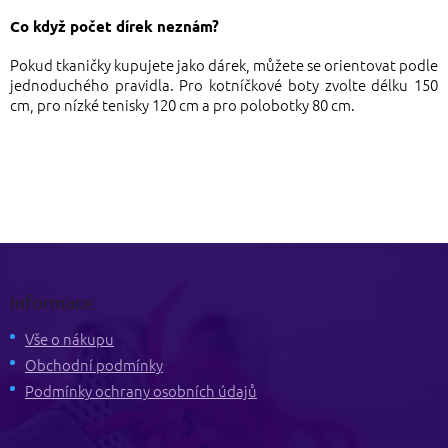
Co když počet dírek neznám?
Pokud tkaničky kupujete jako dárek, můžete se orientovat podle
jednoduchého pravidla. Pro kotníčkové boty zvolte délku 150
cm, pro nízké tenisky 120 cm a pro polobotky 80 cm.
Z
á
p
Informace
a
t
Vše o nákupu
í
Obchodní podmínky
Podmínky ochrany osobních údajů