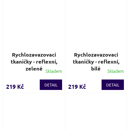
Rychlozavazovací
Rychlozavazovací
tkaničky - reflexní,
tkaničky - reflexní,
zelené
bílé
Skladem
Skladem
Průměrné
hodnocení
produktu
DETAIL
DETAIL
219 Kč
219 Kč
je
4,0
z
5
hvězdiček.