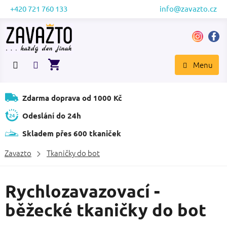
Přejít
+420 721 760 133
info@zavazto.cz
na
obsah
NÁKUPNÍ
KOŠÍK
Zdarma doprava od 1000 Kč
Odeslání do 24h
Skladem přes 600 tkaniček
Zavazto
Tkaničky do bot
P
Rychlozavazovací -
o
běžecké tkaničky do bot
s
t