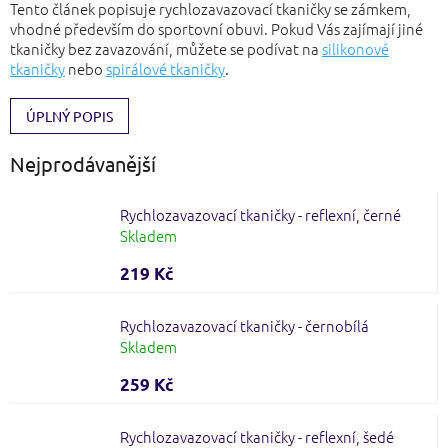
r
Tento článek popisuje rychlozavazovací tkaničky se zámkem,
a
vhodné především do sportovní obuvi. Pokud Vás zajímají jiné
tkaničky bez zavazování, můžete se podívat na
silikonové
n
tkaničky
nebo
spirálové tkaničky
.
n
í
p
ÚPLNÝ POPIS
a
n
Nejprodávanější
e
l
Rychlozavazovací tkaničky - reflexní, černé
Skladem
219 Kč
Rychlozavazovací tkaničky - černobílá
Skladem
259 Kč
Rychlozavazovací tkaničky - reflexní, šedé