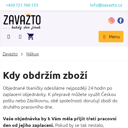
Přejít
+420 721 760 133
info@zavazto.cz
na
obsah
NÁKUPNÍ
KOŠÍK
Zavazto
Nákup
Kdy obdržím zboží
Objednané tkaničky odesíláme nejpozději 24 hodin po
zaplacení objednávky. K přepravě můžete využít Českou
poštu nebo Zásilkovnu, obě společnosti doručují zboží do
druhého pracovního dne.
Vaše objednávka by k Vám měla přijít třetí pracovní
Pokud by se tak nestalo,
den od jejího zaplacení.