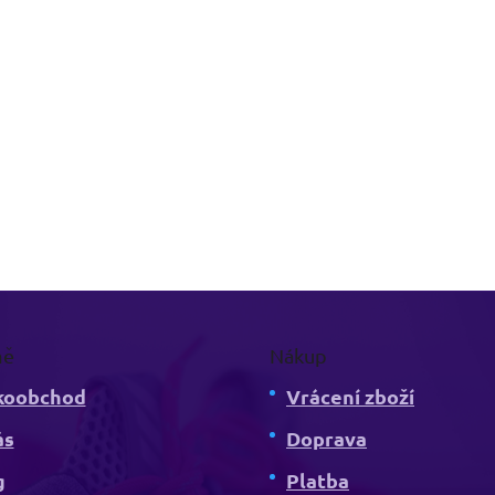
mě
Nákup
koobchod
Vrácení zboží
ás
Doprava
g
Platba