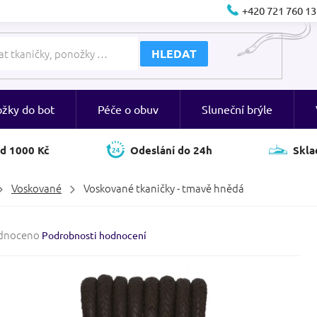
+420 721 760 13
HLEDAT
ožky do bot
Péče o obuv
Sluneční brýle
d 1000 Kč
Odeslání do 24h
Skla
Voskované
Voskované tkaničky - tmavě hnědá
né
dnoceno
Podrobnosti hodnocení
ení
tu