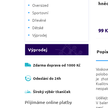
hně
Oversized
Sportovní
Dřevěné
Dětské
99 K
Výprodej
Výprodej
Popi
Zdarma doprava od 1000 Kč
Voskov
polobo
Odeslání do 24h
je zho
Kvalit
neopak
Široký výběr tkaniček
Udělejt
Přijímáme online platby
V balen
není.