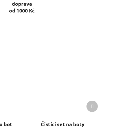
doprava
od 1000 Kč
Další
produkt
o bot
Čistící set na boty