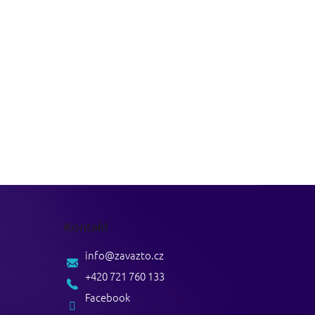
Kontakt
info
@
zavazto.cz
+420 721 760 133
Facebook