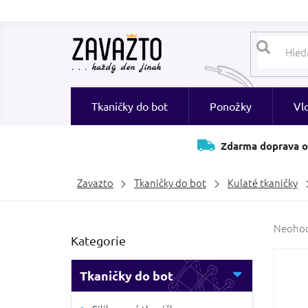
Přejít
na
obsah
Tkaničky do bot
Ponožky
Vl
Zdarma doprava o
Zavazto
Tkaničky do bot
Kulaté tkaničky
P
Průměr
Neoho
Přeskočit
Kategorie
hodnoc
o
kategorie
produk
s
je
t
Tkaničky do bot
0,0
r
z
a