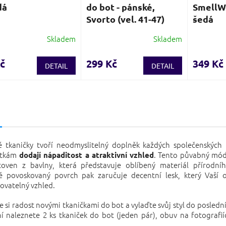
dá
do bot - pánské,
SmellWe
Svorto (vel. 41-47)
šedá
Skladem
Skladem
Průměrné
hodnocení
produktu
č
299 Kč
349 Kč
DETAIL
DETAIL
je
4,0
z
5
s
hvězdiček.
é tkaničky tvoří neodmyslitelný doplněk každých společenských
tkám
. Tento půvabný mód
dodají nápaditost a atraktivní vzhled
toven z bavlny, která představuje oblíbený materiál přírodní
ně povoskovaný povrch pak zaručuje decentní lesk, který Vaší 
ovatelný vzhled.
e si radost novými tkaničkami do bot a vylaďte svůj styl do posledn
í naleznete 2 ks tkaniček do bot (jeden pár), obuv na fotografií