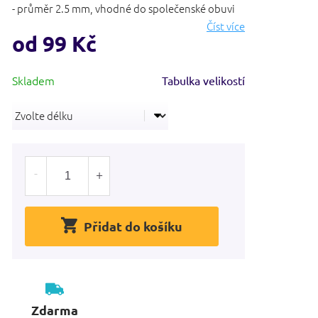
- průměr 2.5 mm, vhodné do společenské obuvi
Číst více
od
99 Kč
Měrná
Tabulka velikostí
cena:
Přidat do košíku
Zdarma