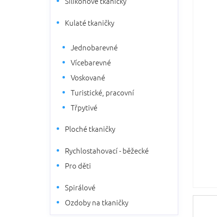
Silikonové tkaničky
5
n
hvězdič
n
Kulaté tkaničky
í
p
Jednobarevné
a
n
Vícebarevné
e
Voskované
l
Turistické, pracovní
Třpytivé
Ploché tkaničky
Rychlostahovací - běžecké
Pro děti
Spirálové
Ozdoby na tkaničky