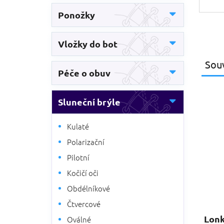
Ponožky
Vložky do bot
Souv
Péče o obuv
Sluneční brýle
Kulaté
Polarizační
Pilotní
Kočičí oči
Obdélníkové
Čtvercové
Lonk
Oválné