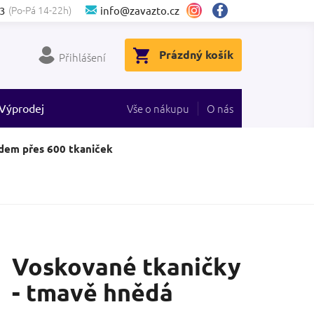
(Po-Pá 14-22h)
3
info@zavazto.cz
NÁKUPNÍ
Prázdný košík
Přihlášení
KOŠÍK
Výprodej
Vše o nákupu
O nás
dem přes 600 tkaniček
Voskované tkaničky
- tmavě hnědá