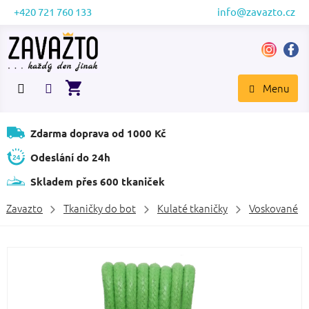
Přejít
+420 721 760 133
info@zavazto.cz
na
obsah
NÁKUPNÍ
KOŠÍK
Zdarma doprava od 1000 Kč
Odeslání do 24h
Skladem přes 600 tkaniček
Zavazto
Tkaničky do bot
Kulaté tkaničky
Voskované