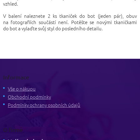
vzhled.
V balení naleznete 2 ks tkaniček do bot (jeden pár), obuv
na fotografiích součástí není. Potěšte se novými tkaničkami
do bot a vylaďte svůj styl do posledního detailu.
Z
á
p
Informace
a
t
Vše o nákupu
í
Obchodní podmínky
Podmínky ochrany osobních údajů
O firmě