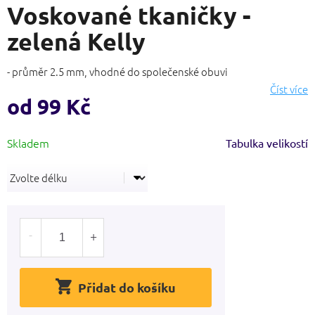
Voskované tkaničky -
produktu
je
zelená Kelly
5,0
z
5
- průměr 2.5 mm, vhodné do společenské obuvi
hvězdiček.
Číst více
od
99 Kč
Měrná
Tabulka velikostí
cena:
Přidat do košíku