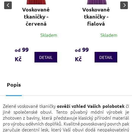
Voskované
Voskované
tkaničky -
tkaničky -
červená
fialová
Skladem
Skladem
Průměrné
hodnocení
produktu
99
99
od
od
je
DETAIL
DETAIL
Kč
Kč
4,7
z
5
hvězdiček.
Popis
Zelené voskované tkaničky
či
osvěží vzhled Vašich polobotek
jiné společenské obuvi. Tento půvabný módní výrobek je
zhotoven z bavlny, která představuje klasický přírodní materiál
pro výrobu oděvních doplňků. Kvalitně povoskovaný povrch pak
zaručuje decentní lesk, který Vaší obuvi dodá neopakovatelný