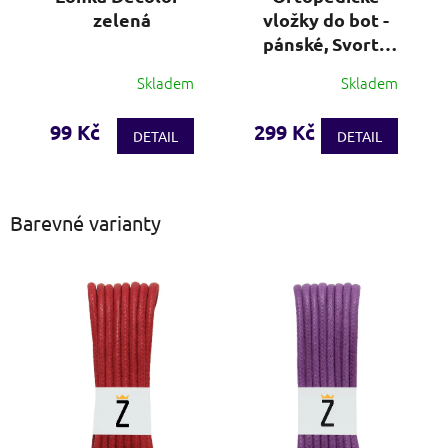
zelená
vložky do bot -
pánské, Svorto
(vel. 41-47)
Skladem
Skladem
Průměrné
hodnocení
produktu
99 Kč
299 Kč
DETAIL
DETAIL
je
4,0
z
5
Barevné varianty
hvězdiček.