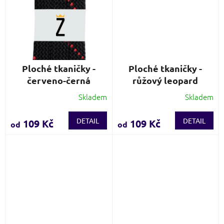
Ploché tkaničky -
Ploché tkaničky -
červeno-černá
růžový leopard
Skladem
Skladem
Průměrné
hodnocení
produktu
DETAIL
DETAIL
109 Kč
109 Kč
od
od
je
4,3
z
5
hvězdiček.