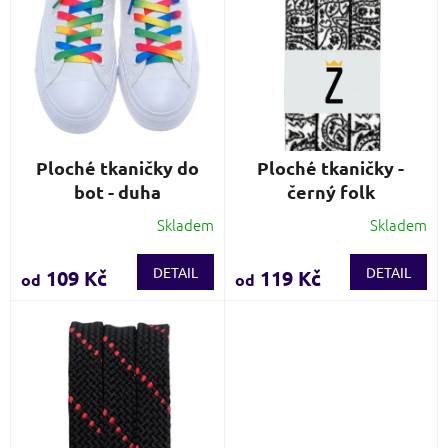
p
d
r
u
o
k
d
t
u
ů
k
t
ů
Ploché tkaničky do
Ploché tkaničky -
bot - duha
černý folk
Skladem
Skladem
Průměrné
Průměrné
hodnocení
hodnocení
produktu
produktu
DETAIL
DETAIL
109 Kč
119 Kč
od
od
je
je
3,8
3,7
z
z
5
5
hvězdiček.
hvězdiček.