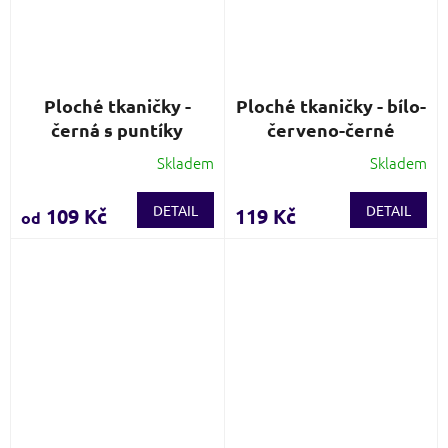
Ploché tkaničky -
Ploché tkaničky - bílo-
černá s puntíky
červeno-černé
Skladem
Skladem
Průměrné
Průměrné
hodnocení
hodnocení
produktu
produktu
DETAIL
DETAIL
109 Kč
119 Kč
od
je
je
5,0
4,0
z
z
5
5
hvězdiček.
hvězdiček.