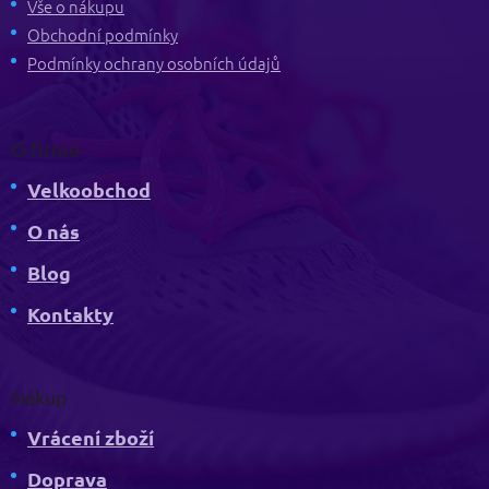
t
Vše o nákupu
p
í
Obchodní podmínky
i
s
Podmínky ochrany osobních údajů
u
O firmě
Velkoobchod
O nás
Blog
Kontakty
Nákup
Vrácení zboží
Doprava