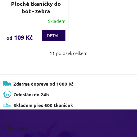
Ploché tkaničky do
bot - zebra
Skladem
Průměrné
hodnocení
produktu
DETAIL
109 Kč
od
je
3,6
z
položek celkem
11
O
5
v
hvězdiček.
l
á
d
Zdarma doprava od 1000 Kč
a
c
Odeslání do 24h
í
p
Skladem přes 600 tkaniček
r
Z
v
á
k
p
y
Informace
v
a
ý