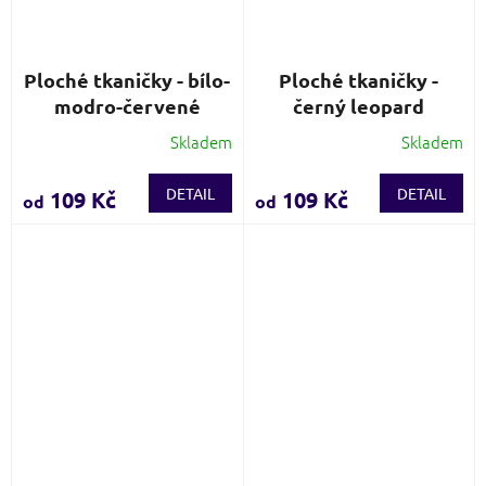
Ploché tkaničky - bílo-
Ploché tkaničky -
modro-červené
černý leopard
Skladem
Skladem
Průměrné
hodnocení
produktu
DETAIL
DETAIL
109 Kč
109 Kč
od
od
je
3,3
z
5
hvězdiček.