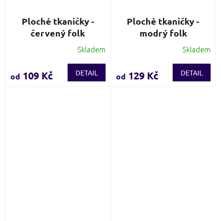
Ploché tkaničky -
Ploché tkaničky -
červený folk
modrý folk
Skladem
Skladem
Průměrné
Průměrné
hodnocení
hodnocení
produktu
produktu
DETAIL
DETAIL
109 Kč
129 Kč
od
od
je
je
4,0
5,0
z
z
5
5
hvězdiček.
hvězdiček.