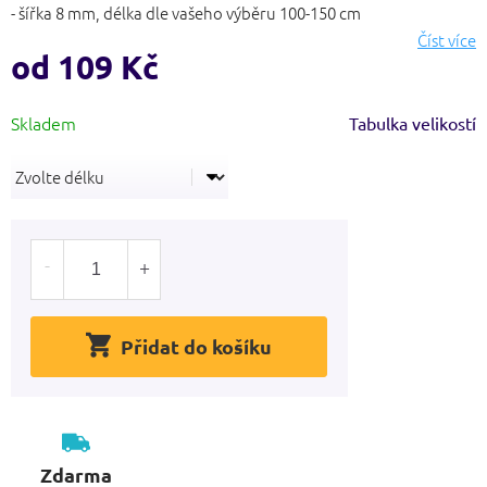
5
- šířka 8 mm, délka dle vašeho výběru 100-150 cm
hvězdiček.
Číst více
od
109 Kč
Měrná
Tabulka velikostí
cena:
Přidat do košíku
Zdarma