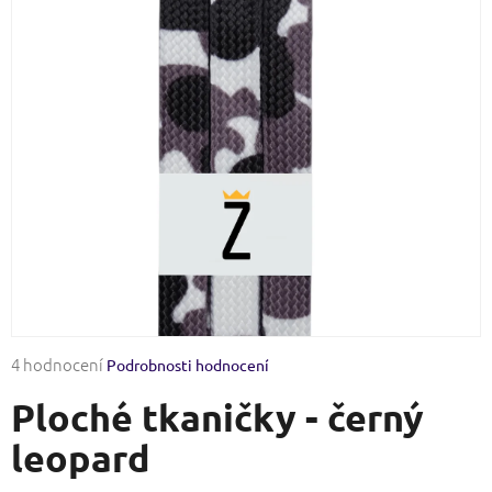
Průměrné
4 hodnocení
Podrobnosti hodnocení
hodnocení
Ploché tkaničky - černý
produktu
je
leopard
3,3
z