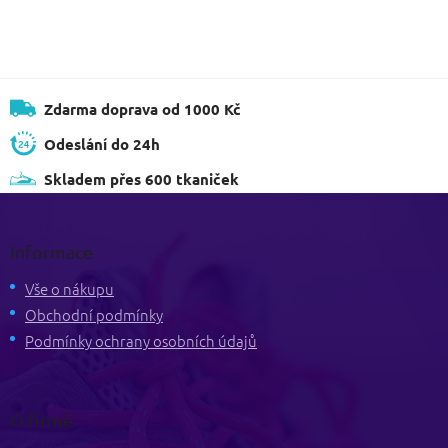
Zdarma doprava od 1000 Kč
Odeslání do 24h
Skladem přes 600 tkaniček
Z
á
p
Informace
a
t
Vše o nákupu
í
Obchodní podmínky
Podmínky ochrany osobních údajů
O firmě