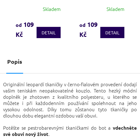
Skladem
Skladem
Průměrné
Průměrné
hodnocení
hodnocení
produktu
produktu
109
109
od
od
je
je
DETAIL
DETAIL
Kč
Kč
3,8
3,6
z
z
5
5
hvězdiček.
hvězdiček.
Popis
Originální leopardí tkaničky v černo-fialovém provedení dodají
vašim teniskám neopakovatelné kouzlo. Tento hezký módní
doplněk je zhotoven z kvalitního polyesteru, u kterého se
můžete i při každodenním používání spolehnout na jeho
vysokou odolnost. Díky tomu zůstanou tyto tkaničky po
dlouhou dobu elegantní ozdobou vaší obuvi.
Potěšte se pestrobarevnými tkaničkami do bot a
vdechněte
.
své obuvi nový život