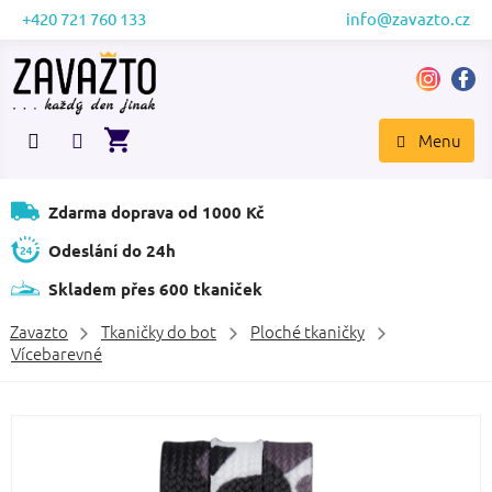
Přejít
+420 721 760 133
info@zavazto.cz
na
obsah
NÁKUPNÍ
KOŠÍK
Zdarma doprava od 1000 Kč
Odeslání do 24h
Skladem přes 600 tkaniček
Zavazto
Tkaničky do bot
Ploché tkaničky
Vícebarevné