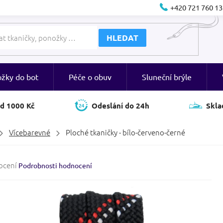
+420 721 760 13
HLEDAT
ožky do bot
Péče o obuv
Sluneční brýle
d 1000 Kč
Odeslání do 24h
Skla
Vícebarevné
Ploché tkaničky - bílo-červeno-černé
né
ocení
Podrobnosti hodnocení
ení
tu