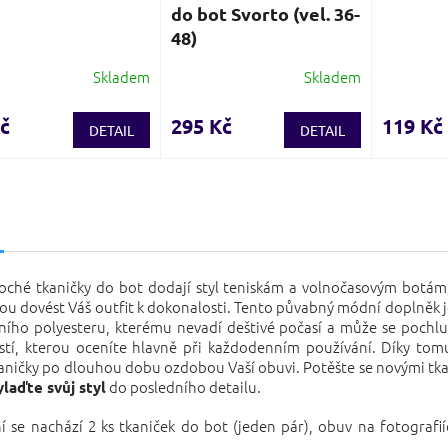
do bot Svorto (vel. 36-
48)
Skladem
Skladem
Průměrné
hodnocení
produktu
č
295 Kč
119 Kč
DETAIL
DETAIL
je
3,7
z
5
s
hvězdiček.
loché tkaničky do bot dodají styl teniskám a volnočasovým botá
u dovést Váš outfit k dokonalosti. Tento půvabný módní doplněk 
tního polyesteru, kterému nevadí deštivé počasí a může se pochlu
stí, kterou oceníte hlavně při každodenním používání. Díky to
aničky po dlouhou dobu ozdobou Vaší obuvi. Potěšte se novými tk
do posledního detailu.
ylaďte svůj styl
í se nachází 2 ks tkaniček do bot (jeden pár), obuv na fotografií