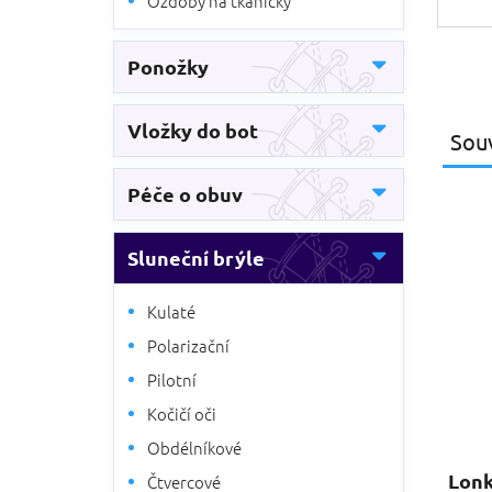
Ozdoby na tkaničky
Ponožky
Vložky do bot
Souv
Péče o obuv
Sluneční brýle
Kulaté
Polarizační
Pilotní
Kočičí oči
Obdélníkové
Lonk
Čtvercové