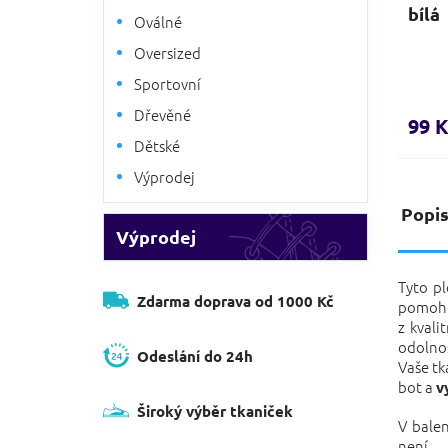
bílá
Oválné
Oversized
Sportovní
Dřevěné
99 K
Dětské
Výprodej
Popi
Výprodej
Tyto p
Zdarma doprava od 1000 Kč
pomoho
z kvali
odolno
Odeslání do 24h
Vaše tk
bot a
v
Široký výběr tkaniček
V balen
není.