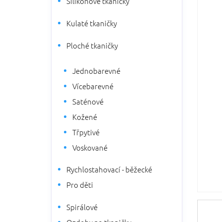
Silikonové tkaničky
5
n
hvězdič
n
Kulaté tkaničky
í
p
Ploché tkaničky
a
n
Jednobarevné
e
l
Vícebarevné
Saténové
Kožené
Třpytivé
Voskované
Rychlostahovací - běžecké
Pro děti
Spirálové