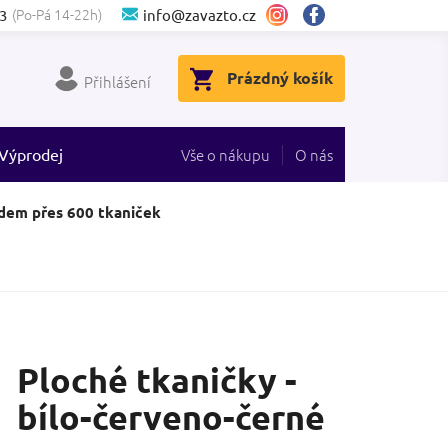
(Po-Pá 14-22h)
3
info@zavazto.cz
NÁKUPNÍ
Prázdný košík
Přihlášení
KOŠÍK
Výprodej
Vše o nákupu
O nás
dem přes 600 tkaniček
Ploché tkaničky -
bílo-červeno-černé