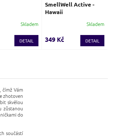
SmellWell Active -
Hawaii
Skladem
Skladem
349 Kč
DETAIL
DETAIL
m, čímž Vám
je zhotoven
bit skvělou
mu zůstanou
aničkami do
ch součástí