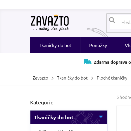
Přejít
na
obsah
Tkaničky do bot
Ponožky
Vl
Zdarma doprava o
Zavazto
Tkaničky do bot
Ploché tkaničky
P
Průměr
6 hodn
Přeskočit
Kategorie
hodnoc
o
kategorie
produk
s
je
t
Tkaničky do bot
4,0
r
z
a