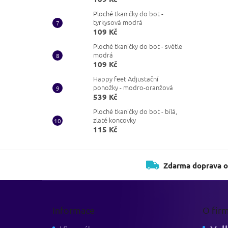
Ploché tkaničky do bot -
tyrkysová modrá
109 Kč
Ploché tkaničky do bot - světle
modrá
109 Kč
Happy feet Adjustační
ponožky - modro-oranžová
539 Kč
Ploché tkaničky do bot - bílá,
zlaté koncovky
115 Kč
Zdarma doprava o
Z
á
p
Informace
O fir
a