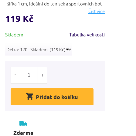
- šířka 1 cm, ideální do tenisek a sportovních bot
Číst více
119 Kč
Měrná
Skladem
Tabulka velikostí
cena:
Přidat do košíku
Zdarma