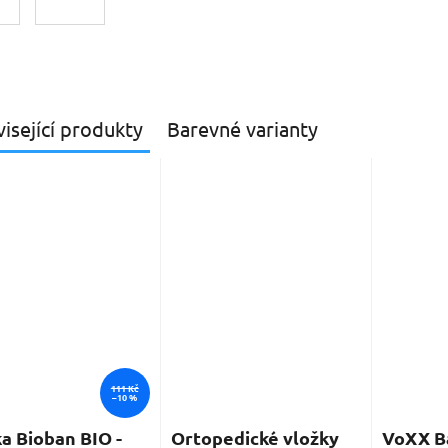
isející produkty
Barevné varianty
111 Kč
–10 %
a Bioban BIO -
Ortopedické vložky
VoXX Ba