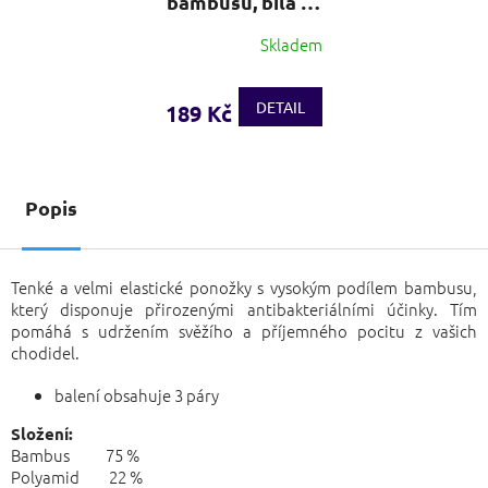
bambusu, bílá - 3
páry
Skladem
Průměrné
hodnocení
produktu
DETAIL
189 Kč
je
5,0
z
5
hvězdiček.
Popis
Tenké a velmi elastické ponožky s vysokým podílem bambusu,
který disponuje přirozenými antibakteriálními účinky. Tím
pomáhá s udržením svěžího a příjemného pocitu z vašich
chodidel.
balení obsahuje 3 páry
Složení:
Bambus 75 %
Polyamid 22 %