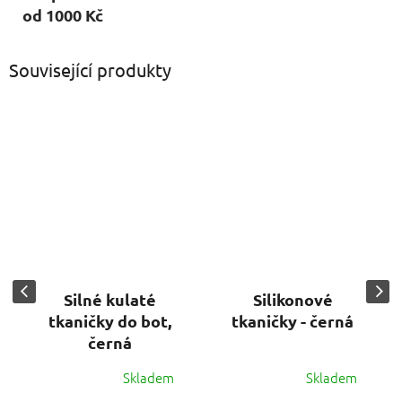
od 1000 Kč
Související produkty
Silné kulaté
Silikonové
tkaničky do bot,
tkaničky - černá
černá
Skladem
Skladem
Průměrné
Průměrné
hodnocení
hodnocení