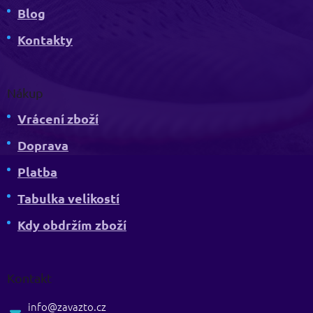
Blog
Kontakty
Nákup
Vrácení zboží
Doprava
Platba
Tabulka velikostí
Kdy obdržím zboží
Kontakt
info
@
zavazto.cz