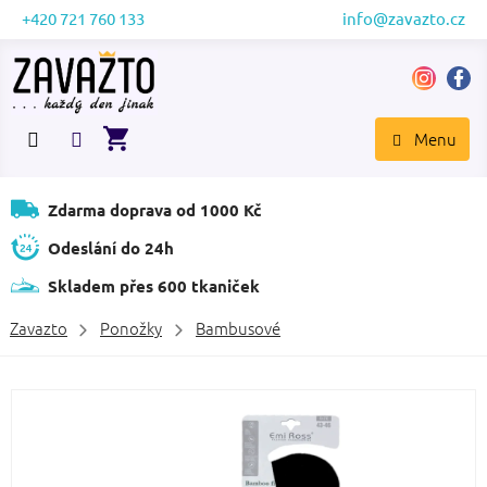
Přejít
+420 721 760 133
info@zavazto.cz
na
obsah
NÁKUPNÍ
KOŠÍK
Zdarma doprava od 1000 Kč
Odeslání do 24h
Skladem přes 600 tkaniček
Zavazto
Ponožky
Bambusové