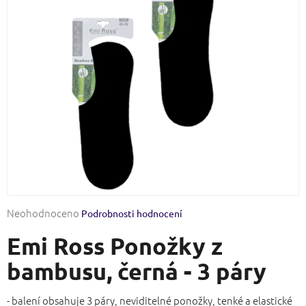
Průměrné
Neohodnoceno
Podrobnosti hodnocení
hodnocení
Emi Ross Ponožky z
produktu
je
bambusu, černá - 3 páry
0,0
z
5
- balení obsahuje 3 páry, neviditelné ponožky, tenké a elastické