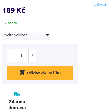
hvězdiček.
Číst více
189 Kč
Měrná
cena:
Přidat do košíku
Zdarma
doprava