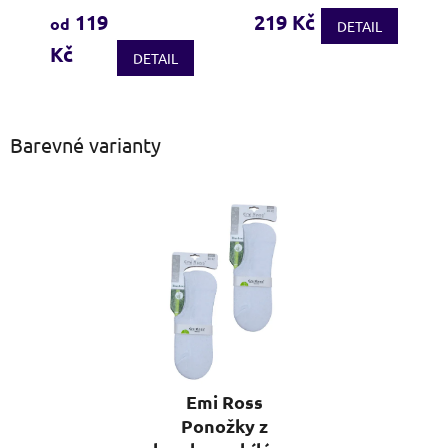
produktu
produktu
119
219 Kč
od
DETAIL
je
je
Kč
3,7
4,0
DETAIL
z
z
5
5
hvězdiček.
hvězdiček.
Barevné varianty
Emi Ross
Ponožky z