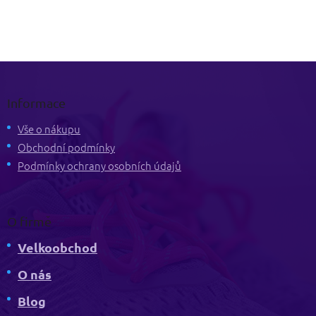
Z
á
p
Informace
a
t
Vše o nákupu
í
Obchodní podmínky
Podmínky ochrany osobních údajů
O firmě
Velkoobchod
O nás
Blog