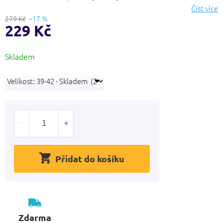
hvězdiček.
Číst více
279 Kč
–17 %
229 Kč
Měrná
Skladem
cena:
Přidat do košíku
Zdarma