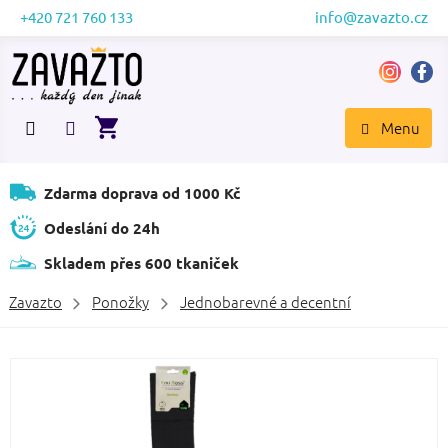
Přejít
+420 721 760 133
info@zavazto.cz
na
obsah
NÁKUPNÍ
KOŠÍK
Zdarma doprava od 1000 Kč
Odeslání do 24h
Skladem přes 600 tkaniček
Zavazto
Ponožky
Jednobarevné a decentní