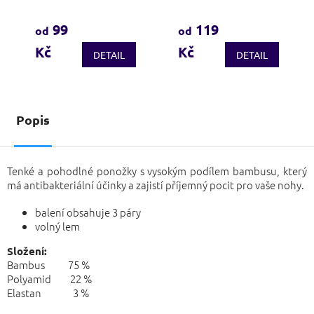
hodnocení
hodnocení
produktu
produktu
99
119
od
od
je
je
Kč
Kč
3,8
3,7
DETAIL
DETAIL
z
z
5
5
hvězdiček.
hvězdiček.
Popis
Tenké a pohodlné ponožky s vysokým podílem bambusu, který
má antibakteriální účinky a zajistí příjemný pocit pro vaše nohy.
balení obsahuje 3 páry
volný lem
Složení:
Bambus 75 %
Polyamid 22 %
Elastan 3 %