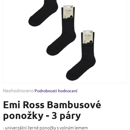
Průměrné
Neohodnoceno
Podrobnosti hodnocení
hodnocení
Emi Ross Bambusové
produktu
je
ponožky - 3 páry
0,0
z
5
- univerzální černé ponožky s volným lemem