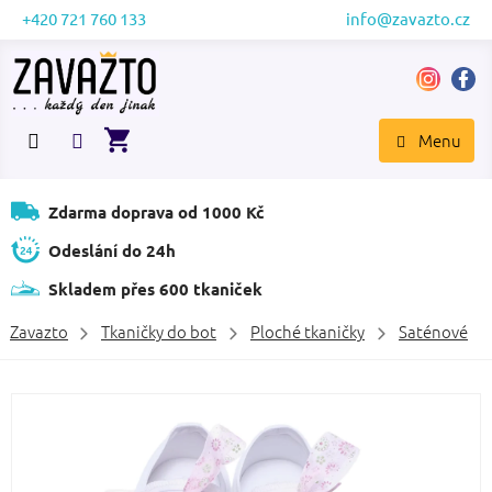
Přejít
+420 721 760 133
info@zavazto.cz
na
obsah
NÁKUPNÍ
KOŠÍK
Zdarma doprava od 1000 Kč
Odeslání do 24h
Skladem přes 600 tkaniček
Zavazto
Tkaničky do bot
Ploché tkaničky
Saténové