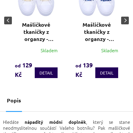
Mašličkové
Mašličkové
tkaničky z
tkaničky z
organzy -
organzy -
krémově bílá
květinová
Skladem
Skladem
Průměrné
Průměrné
modrá
hodnocení
hodnocení
produktu
produktu
129
139
od
od
je
je
DETAIL
DETAIL
Kč
Kč
4,3
3,4
z
z
5
5
hvězdiček.
hvězdiček.
Popis
Hledáte
, který se stane
nápaditý módní doplněk
neodmyslitelnou součástí Vašeho botníku? Pak mašličkové