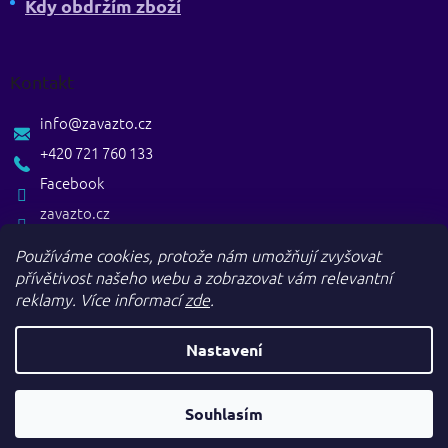
Kdy obdržím zboží
Kontakt
info
@
zavazto.cz
+420 721 760 133
Facebook
zavazto.cz
Používáme cookies, protože nám umožňují zvyšovat
přívětivost našeho webu a zobrazovat vám relevantní
reklamy.
Více informací
zde
.
Nastavení
Vytvořil Shoptet
Souhlasím
Copyright 2026
. Všechna práva vyhrazena.
Zavazto.cz