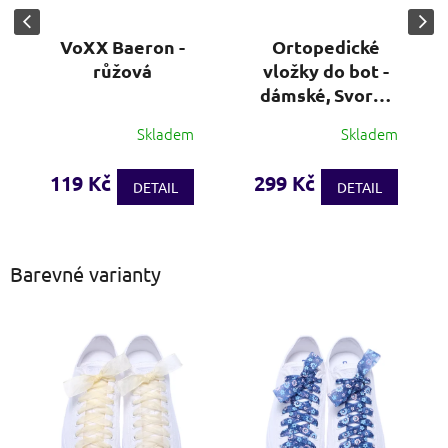
VoXX Baeron -
Ortopedické
růžová
vložky do bot -
dámské, Svorto
(vel. 36-41)
Skladem
Skladem
Průměrné
hodnocení
produktu
119 Kč
299 Kč
DETAIL
DETAIL
je
3,5
z
5
Barevné varianty
hvězdiček.