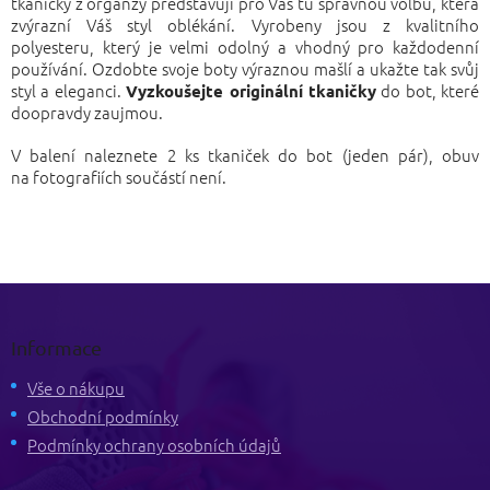
tkaničky z organzy představují pro Vás tu správnou volbu, která
zvýrazní Váš styl oblékání. Vyrobeny jsou z kvalitního
polyesteru, který je velmi odolný a vhodný pro každodenní
používání. Ozdobte svoje boty výraznou mašlí a ukažte tak svůj
styl a eleganci.
do bot, které
Vyzkoušejte originální tkaničky
doopravdy zaujmou.
V balení naleznete 2 ks tkaniček do bot (jeden pár), obuv
na fotografiích součástí není.
Z
á
p
Informace
a
t
Vše o nákupu
í
Obchodní podmínky
Podmínky ochrany osobních údajů