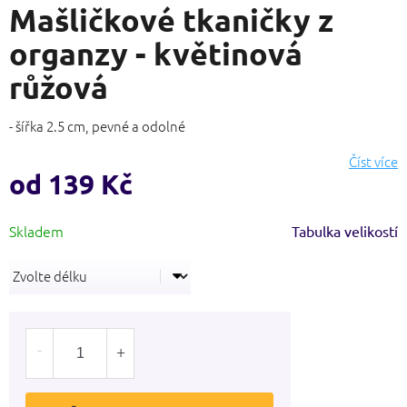
Mašličkové tkaničky z
produktu
je
organzy - květinová
0,0
z
růžová
5
hvězdiček.
- šířka 2.5 cm, pevné a odolné
Číst více
od
139 Kč
Měrná
Tabulka velikostí
cena: