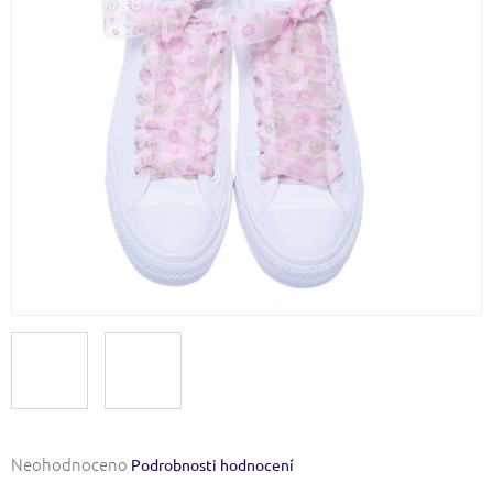
Průměrné
Neohodnoceno
Podrobnosti hodnocení
hodnocení