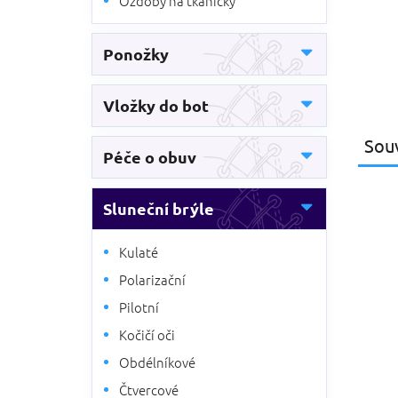
Ozdoby na tkaničky
Ponožky
Vložky do bot
Souv
Péče o obuv
Sluneční brýle
Kulaté
Polarizační
Pilotní
Kočičí oči
Obdélníkové
Čtvercové