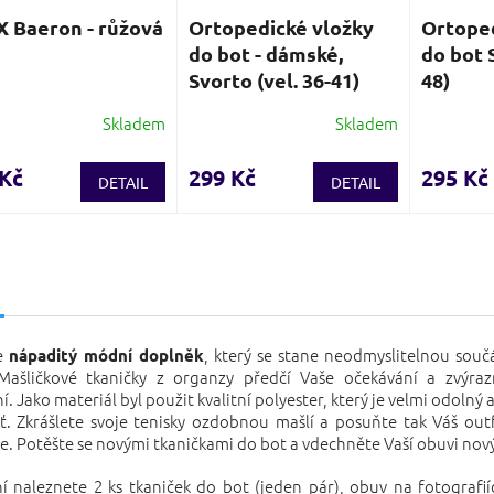
 Baeron - růžová
Ortopedické vložky
Ortoped
do bot - dámské,
do bot S
Svorto (vel. 36-41)
48)
Skladem
Skladem
Průměrné
Průměrn
hodnocení
hodnocen
produktu
produktu
 Kč
299 Kč
295 Kč
DETAIL
DETAIL
je
je
3,5
3,7
z
z
5
5
s
hvězdiček.
hvězdiček
e
, který se stane neodmyslitelnou souč
nápaditý módní doplněk
 Mašličkové tkaničky z organzy předčí Vaše očekávání a zvýraz
í. Jako materiál byl použit kvalitní polyester, který je velmi odolný
ť. Zkrášlete svoje tenisky ozdobnou mašlí a posuňte tak Váš out
. Potěšte se novými tkaničkami do bot a vdechněte Vaší obuvi nový
í naleznete 2 ks tkaniček do bot (jeden pár), obuv na fotografií