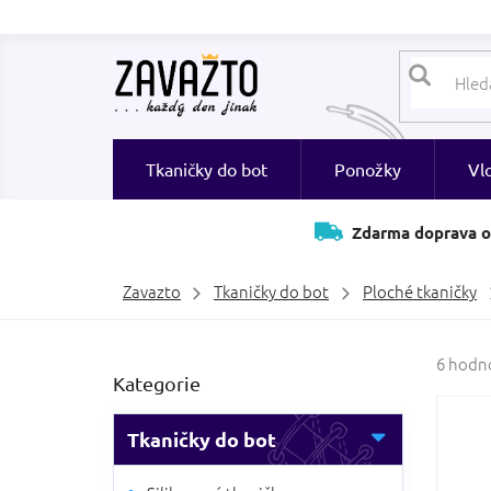
Přejít
na
obsah
Tkaničky do bot
Ponožky
Vl
Zdarma doprava o
Zavazto
Tkaničky do bot
Ploché tkaničky
P
Průměr
6 hodn
Přeskočit
Kategorie
hodnoc
o
kategorie
produk
s
je
t
Tkaničky do bot
4,2
r
z
a