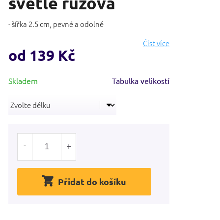
světle růžová
- šířka 2.5 cm, pevné a odolné
Číst více
od
139 Kč
Měrná
Tabulka velikostí
cena:
Přidat do košíku