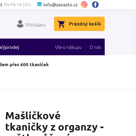
(Po-Pá 14-22h)
3
info@zavazto.cz
NÁKUPNÍ
Prázdný košík
Přihlášení
KOŠÍK
Výprodej
Vše o nákupu
O nás
dem přes 600 tkaniček
Mašličkové
tkaničky z organzy -