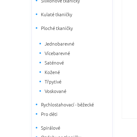
Silikonové tkaničky
5
n
hvězdič
n
Kulaté tkaničky
í
p
Ploché tkaničky
a
n
Jednobarevné
e
l
Vícebarevné
Saténové
Kožené
Třpytivé
Voskované
Rychlostahovací - běžecké
Pro děti
Spirálové