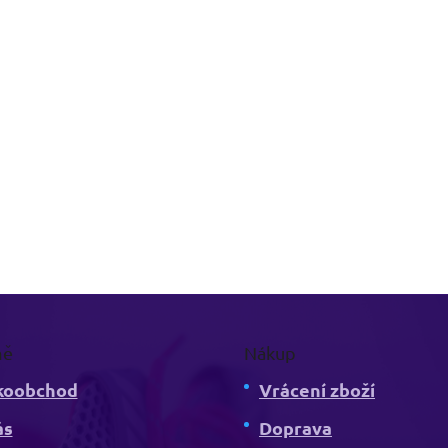
mě
Nákup
koobchod
Vrácení zboží
ás
Doprava