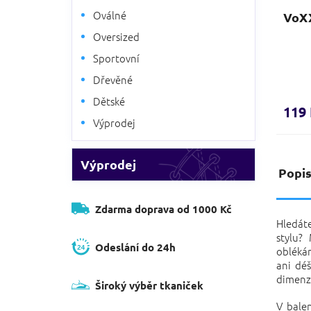
Oválné
VoXX
Oversized
Sportovní
Dřevěné
Dětské
119
Výprodej
Výprodej
Popi
Zdarma doprava od 1000 Kč
Hledát
stylu?
Odeslání do 24h
oblékán
ani déš
dimenze
Široký výběr tkaniček
V balen