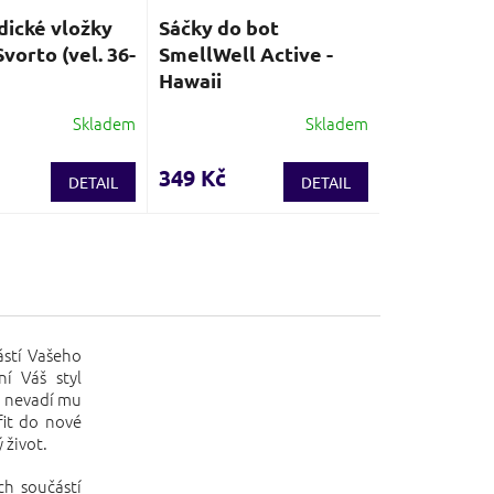
ické vložky
Sáčky do bot
vorto (vel. 36-
SmellWell Active -
Hawaii
Skladem
Skladem
é
í
349 Kč
DETAIL
DETAIL
.
ástí Vašeho
ní Váš styl
 a nevadí mu
fit do nové
 život.
ch součástí