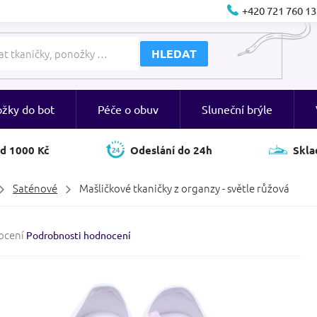
+420 721 760 13
HLEDAT
ožky do bot
Péče o obuv
Sluneční brýle
d 1000 Kč
Odeslání do 24h
Skla
Saténové
Mašličkové tkaničky z organzy - světle růžová
né
ocení
Podrobnosti hodnocení
ení
tu