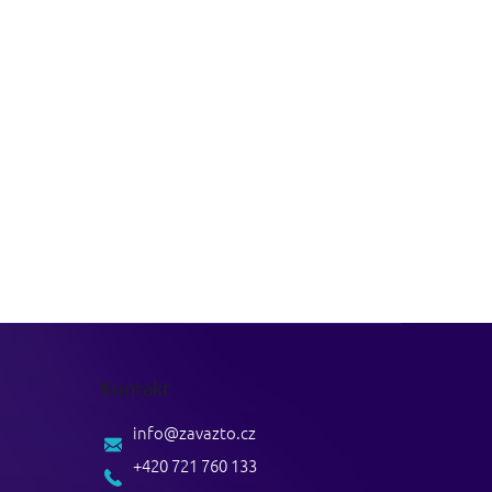
Kontakt
info
@
zavazto.cz
+420 721 760 133