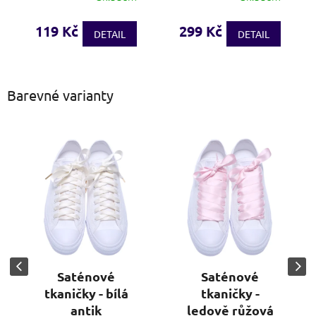
hodnocení
produktu
119 Kč
299 Kč
DETAIL
DETAIL
je
3,5
z
5
Barevné varianty
hvězdiček.
Saténové
Saténové
tkaničky - bílá
tkaničky -
antik
ledově růžová