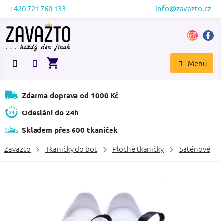
Přejít
+420 721 760 133
info@zavazto.cz
na
obsah
NÁKUPNÍ
KOŠÍK
Zdarma doprava od 1000 Kč
Odeslání do 24h
Skladem přes 600 tkaniček
Zavazto
Tkaničky do bot
Ploché tkaničky
Saténové