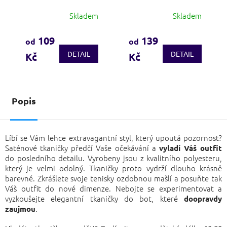
Skladem
Skladem
Průměrné
Průměrné
hodnocení
hodnocení
produktu
produktu
109
139
od
od
je
je
DETAIL
DETAIL
Kč
Kč
3,7
4,1
z
z
5
5
hvězdiček.
hvězdiček.
Popis
Líbí se Vám lehce extravagantní styl, který upoutá pozornost?
Saténové tkaničky předčí Vaše očekávání a
vyladí Váš outfit
do posledního detailu. Vyrobeny jsou z kvalitního polyesteru,
který je velmi odolný. Tkaničky proto vydrží dlouho krásně
barevné. Zkrášlete svoje tenisky ozdobnou mašlí a posuňte tak
Váš outfit do nové dimenze. Nebojte se experimentovat a
vyzkoušejte elegantní tkaničky do bot, které
doopravdy
.
zaujmou