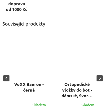
doprava
od 1000 Kč
Související produkty
VoXX Baeron -
Ortopedické
černá
vložky do bot -
dámské, Svorto
(vel. 36-41)
Skladem
Skladem
Průměrné