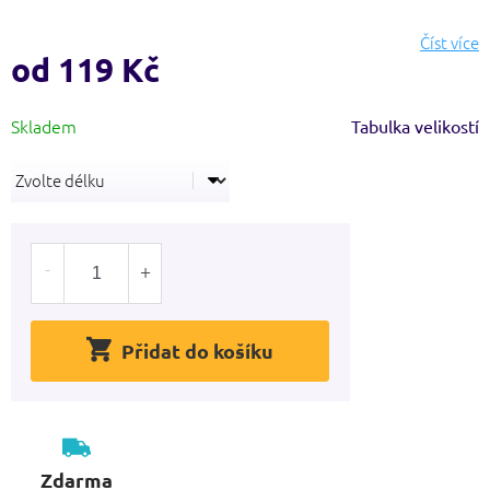
hvězdiček.
Číst více
od
119 Kč
Měrná
Tabulka velikostí
cena:
Přidat do košíku
Zdarma