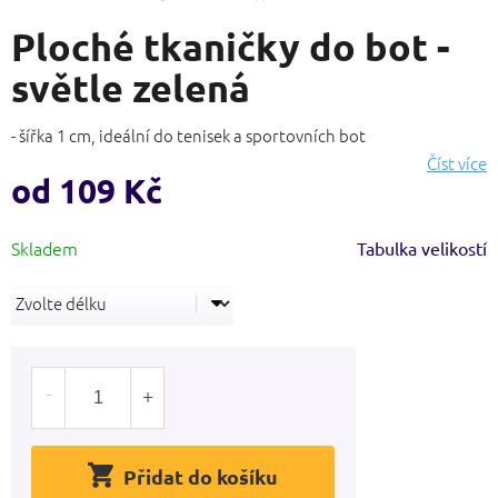
hodnocení
Ploché tkaničky do bot -
produktu
je
světle zelená
3,9
z
5
- šířka 1 cm, ideální do tenisek a sportovních bot
hvězdiček.
Číst více
od
109 Kč
Měrná
Tabulka velikostí
cena:
Přidat do košíku