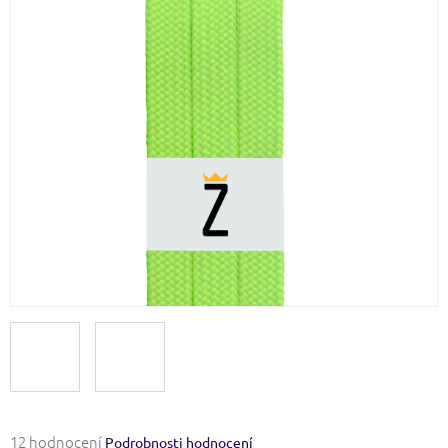
Průměrné
12 hodnocení
Podrobnosti hodnocení