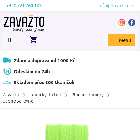
Přejít
+420 721 760 133
info@zavazto.cz
na
obsah
NÁKUPNÍ
KOŠÍK
Zdarma doprava od 1000 Kč
Odeslání do 24h
Skladem přes 600 tkaniček
Zavazto
Tkaničky do bot
Ploché tkaničky
Jednobarevné