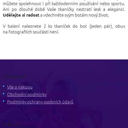
můžete spolehnout i při každodenním používání nebo sportu.
Ani po dlouhé době Vaše tkaničky neztratí lesk a eleganci.
a vdechněte svým botám nový život.
Udělejte si radost
V balení naleznete 2 ks tkaniček do bot (jeden pár), obuv
na fotografiích součástí není.
Z
á
p
Informace
a
t
Vše o nákupu
í
Obchodní podmínky
Podmínky ochrany osobních údajů
O firmě