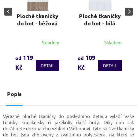
Ploché tkaničky
Ploché tkaničky
do bot - béžová
do bot - bílá
Skladem
Skladem
Průměrné
Průměrné
hodnocení
hodnocení
produktu
produktu
119
109
od
od
je
je
DETAIL
DETAIL
Kč
Kč
3,3
3,9
z
z
5
5
hvězdiček.
hvězdiček.
Popis
Výrazné ploché tkaničky do posledního detailu vyladí Vaše
tenisky, sneakersky či jakékoliv další boty. Díky nim tak
dosáhnete dokonalého vzhledu Vaší obuvi. Tyto slušivé tkaničky
do bot jsou zhotoveny z kvalitního polyesteru, na který se