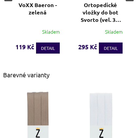
VoXX Baeron -
Ortopedické
zelená
vložky do bot
Svorto (vel. 36-
48)
Skladem
Skladem
Průměrné
hodnocení
produktu
119 Kč
295 Kč
DETAIL
DETAIL
je
3,7
z
5
Barevné varianty
hvězdiček.