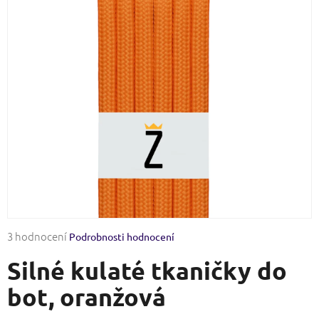
Průměrné
3 hodnocení
Podrobnosti hodnocení
hodnocení
Silné kulaté tkaničky do
produktu
je
bot, oranžová
4,3
z