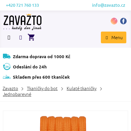
Přejít
+420 721 760 133
info@zavazto.cz
na
obsah
NÁKUPNÍ
KOŠÍK
Zdarma doprava od 1000 Kč
Odeslání do 24h
Skladem přes 600 tkaniček
Zavazto
Tkaničky do bot
Kulaté tkaničky
Jednobarevné