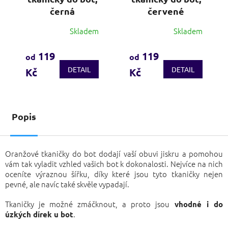
černá
červené
Skladem
Skladem
Průměrné
Průměrné
hodnocení
hodnocení
produktu
produktu
119
119
od
od
je
je
DETAIL
DETAIL
Kč
Kč
3,7
3,6
z
z
5
5
hvězdiček.
hvězdiček.
Popis
Oranžové tkaničky do bot dodají vaší obuvi jiskru a pomohou
vám tak vyladit vzhled vašich bot k dokonalosti. Nejvíce na nich
oceníte výraznou šířku, díky které jsou tyto tkaničky nejen
pevné, ale navíc také skvěle vypadají.
Tkaničky je možné zmáčknout, a proto jsou
vhodné i do
.
úzkých dírek u bot