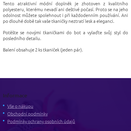
Tento atraktivní módní doplněk je zhotoven z kvalitního
polyesteru, kterému nevadí ani deštivé počasí. Proto se na jeho
odolnost můžete spolehnout i při každodenním používání. Ani
po dlouhé době tak vaše tkaničky neztratí lesk a eleganci.
Potěšte se novými tkaničkami do bot a vylaďte svůj styl do
posledního detailu.
Balení obsahuje 2 ks tkaniček (jeden pár).
Z
á
p
Informace
a
t
Vše o nákupu
í
Obchodní podmínky
Podmínky ochrany osobních údajů