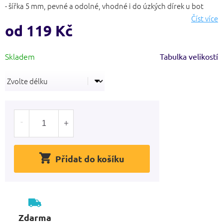
5
- šířka 5 mm, pevné a odolné, vhodné i do úzkých dírek u bot
hvězdiček.
Číst více
od
119 Kč
Měrná
Tabulka velikostí
cena:
Přidat do košíku
Zdarma