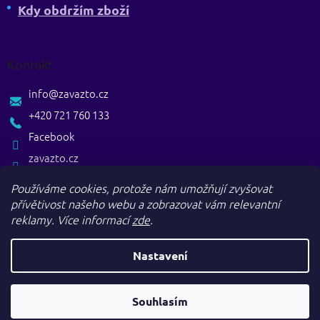
Kdy obdržím zboží
Kontakt
info
@
zavazto.cz
+420 721 760 133
Facebook
zavazto.cz
Používáme cookies, protože nám umožňují zvyšovat
přívětivost našeho webu a zobrazovat vám relevantní
reklamy.
Více informací
zde
.
Nastavení
Vytvořil Shoptet
Souhlasím
Copyright 2026
. Všechna práva vyhrazena.
Zavazto.cz