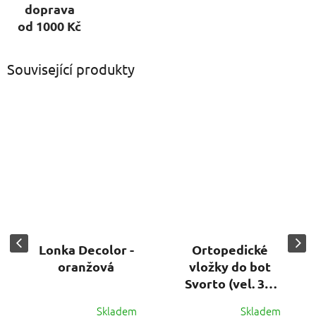
doprava
od 1000 Kč
Související produkty
Lonka Decolor -
Ortopedické
oranžová
vložky do bot
Svorto (vel. 36-
48)
Skladem
Skladem
Průměrné