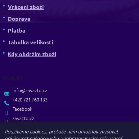
Vrácení zboží
Doprava
Platba
Tabulka velikostí
Kdy obdržím zboží
Kontakt
info
@
zavazto.cz
+420 721 760 133
Facebook
zavazto.cz
Používáme cookies, protože nám umožňují zvyšovat
přívětivost našeho webu a zobrazovat vám relevantní