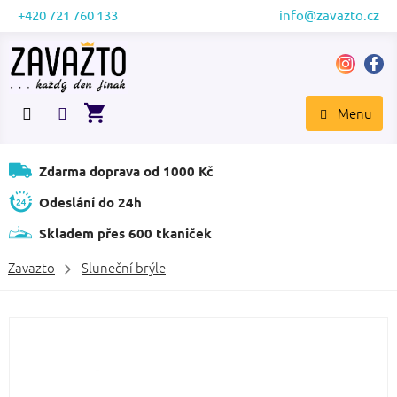
Přejít
+420 721 760 133
info@zavazto.cz
na
obsah
NÁKUPNÍ
KOŠÍK
Zdarma doprava od 1000 Kč
Odeslání do 24h
Skladem přes 600 tkaniček
Zavazto
Sluneční brýle