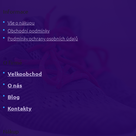
á
p
Informace
a
t
Vše o nákupu
í
Obchodní podmínky
Podmínky ochrany osobních údajů
O firmě
Velkoobchod
O nás
Blog
Kontakty
Nákup