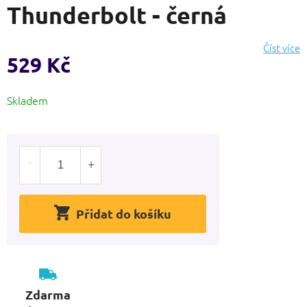
Thunderbolt - černá
produktu
je
0,0
Číst více
z
529 Kč
5
hvězdiček.
Měrná
Skladem
cena:
Přidat do košíku
Zdarma