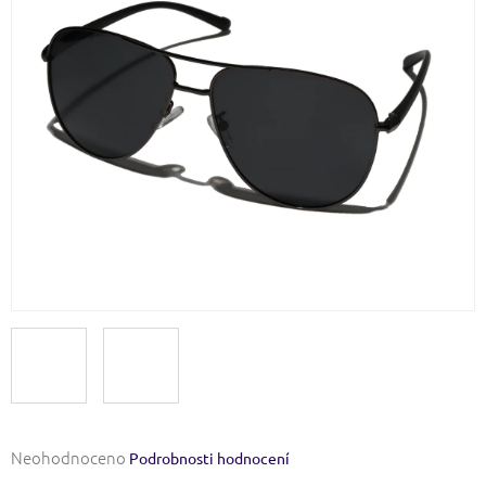
Průměrné
Neohodnoceno
Podrobnosti hodnocení
hodnocení