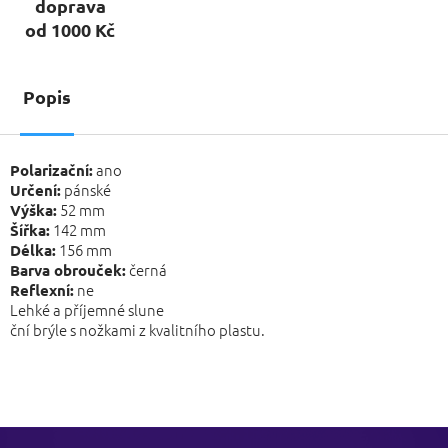
doprava
od 1000 Kč
Popis
ano
Polarizační:
pánské
Určení:
52 mm
Výška:
142 mm
Šířka:
156 mm
Délka:
černá
Barva obrouček:
ne
Reflexní:
Lehké a příjemné slune
ční brýle s nožkami z kvalitního plastu.
Z