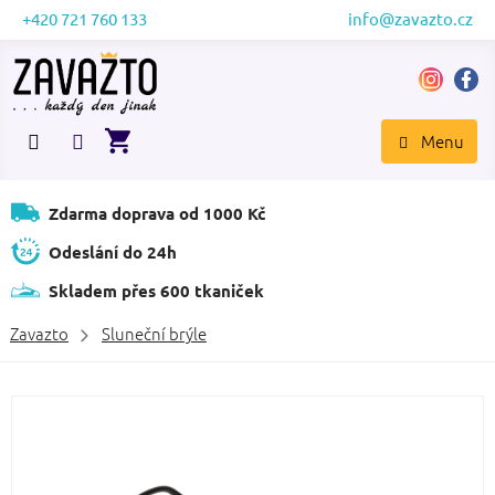
Přejít
+420 721 760 133
info@zavazto.cz
na
obsah
NÁKUPNÍ
KOŠÍK
Zdarma doprava od 1000 Kč
Odeslání do 24h
Skladem přes 600 tkaniček
Zavazto
Sluneční brýle