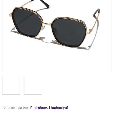
Průměrné
Neohodnoceno
Podrobnosti hodnocení
hodnocení