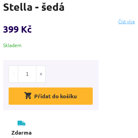
Stella - šedá
produktu
je
0,0
Číst více
z
399 Kč
5
hvězdiček.
Měrná
Skladem
cena:
Přidat do košíku
Zdarma