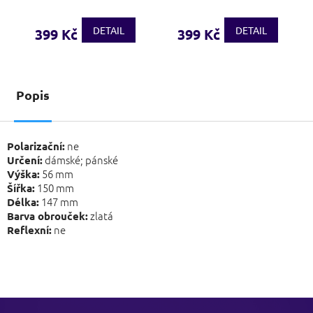
DETAIL
DETAIL
399 Kč
399 Kč
Popis
ne
Polarizační:
dámské; pánské
Určení:
56 mm
Výška:
150 mm
Šířka:
147 mm
Délka:
zlatá
Barva obrouček:
ne
Reflexní:
Z