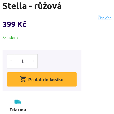
Stella - růžová
produktu
je
0,0
Číst více
z
399 Kč
5
hvězdiček.
Měrná
Skladem
cena:
Přidat do košíku
Zdarma