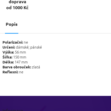
doprava
od 1000 Kč
Popis
ne
Polarizační:
dámské; pánské
Určení:
56 mm
Výška:
150 mm
Šířka:
147 mm
Délka:
zlatá
Barva obrouček:
ne
Reflexní:
Z
á
p
Informace