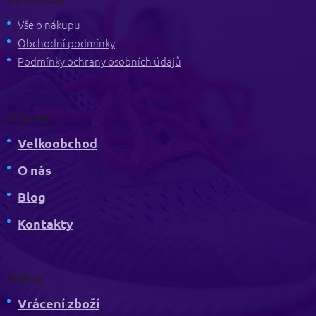
a
t
Vše o nákupu
í
Obchodní podmínky
Podmínky ochrany osobních údajů
O firmě
Velkoobchod
O nás
Blog
Kontakty
Nákup
Vrácení zboží