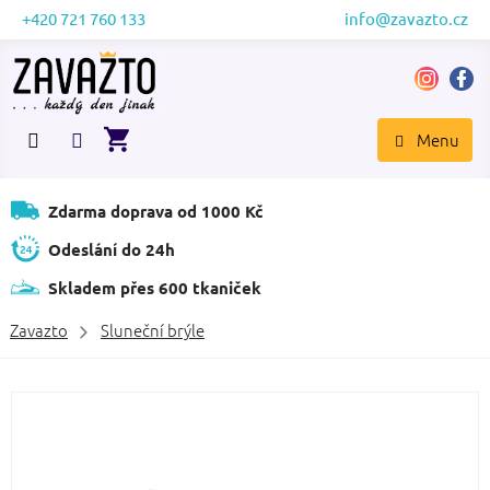
Přejít
+420 721 760 133
info@zavazto.cz
na
obsah
NÁKUPNÍ
KOŠÍK
Zdarma doprava od 1000 Kč
Odeslání do 24h
Skladem přes 600 tkaniček
Zavazto
Sluneční brýle