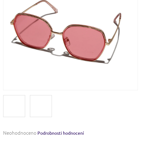
Průměrné
Neohodnoceno
Podrobnosti hodnocení
hodnocení