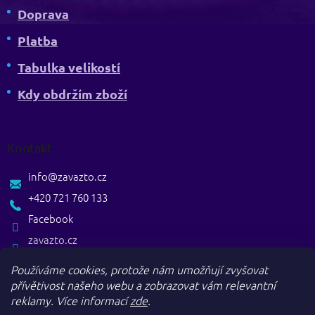
Doprava
Platba
Tabulka velikostí
Kdy obdržím zboží
Kontakt
info
@
zavazto.cz
+420 721 760 133
Facebook
zavazto.cz
Používáme cookies, protože nám umožňují zvyšovat
přívětivost našeho webu a zobrazovat vám relevantní
reklamy.
Více informací
zde
.