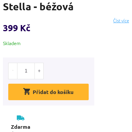
Stella - béžová
produktu
je
0,0
Číst více
z
399 Kč
5
hvězdiček.
Měrná
Skladem
cena:
Přidat do košíku
Zdarma