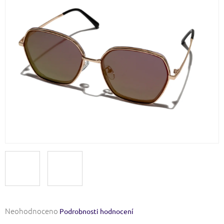
Průměrné
Neohodnoceno
Podrobnosti hodnocení
hodnocení