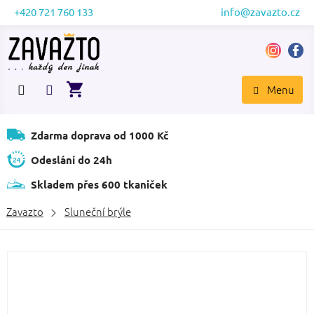
Přejít
+420 721 760 133
info@zavazto.cz
na
obsah
NÁKUPNÍ
KOŠÍK
Zdarma doprava od 1000 Kč
Odeslání do 24h
Skladem přes 600 tkaniček
Zavazto
Sluneční brýle