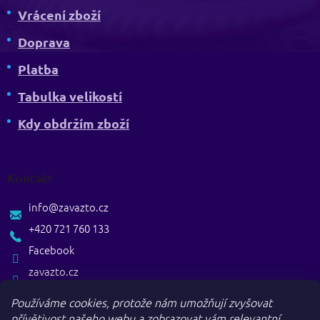
Vrácení zboží
Doprava
Platba
Tabulka velikostí
Kdy obdržím zboží
Kontakt
info
@
zavazto.cz
+420 721 760 133
Facebook
zavazto.cz
Používáme cookies, protože nám umožňují zvyšovat
přívětivost našeho webu a zobrazovat vám relevantní