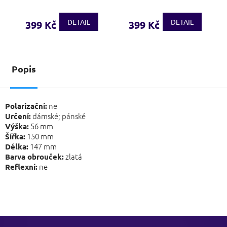
DETAIL
DETAIL
399 Kč
399 Kč
Popis
ne
Polarizační:
dámské; pánské
Určení:
56 mm
Výška:
150 mm
Šířka:
147 mm
Délka:
zlatá
Barva obrouček:
ne
Reflexní:
Z