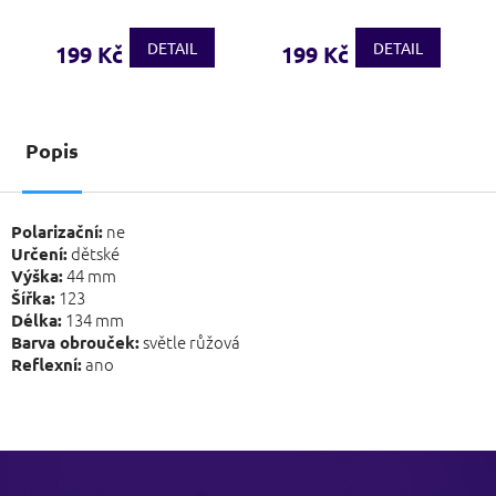
DETAIL
DETAIL
199 Kč
199 Kč
Popis
ne
Polarizační:
dětské
Určení:
44 mm
Výška:
123
Šířka:
134 mm
Délka:
světle růžová
Barva obrouček:
ano
Reflexní:
Z
á