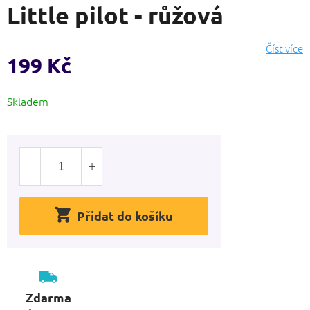
Little pilot - růžová
produktu
je
0,0
Číst více
z
199 Kč
5
hvězdiček.
Měrná
Skladem
cena:
Přidat do košíku
Zdarma