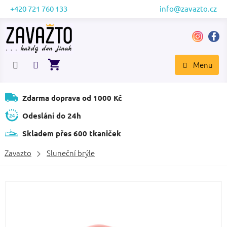
Přejít
+420 721 760 133
info@zavazto.cz
na
obsah
NÁKUPNÍ
KOŠÍK
Zdarma doprava od 1000 Kč
Odeslání do 24h
Skladem přes 600 tkaniček
Zavazto
Sluneční brýle