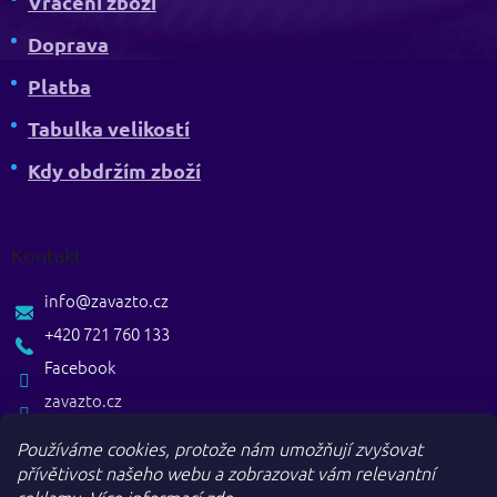
Vrácení zboží
Doprava
Platba
Tabulka velikostí
Kdy obdržím zboží
Kontakt
info
@
zavazto.cz
+420 721 760 133
Facebook
zavazto.cz
Používáme cookies, protože nám umožňují zvyšovat
přívětivost našeho webu a zobrazovat vám relevantní