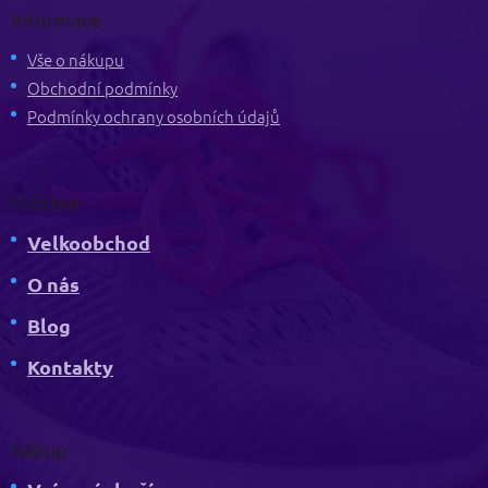
p
Informace
a
t
Vše o nákupu
í
Obchodní podmínky
Podmínky ochrany osobních údajů
O firmě
Velkoobchod
O nás
Blog
Kontakty
Nákup