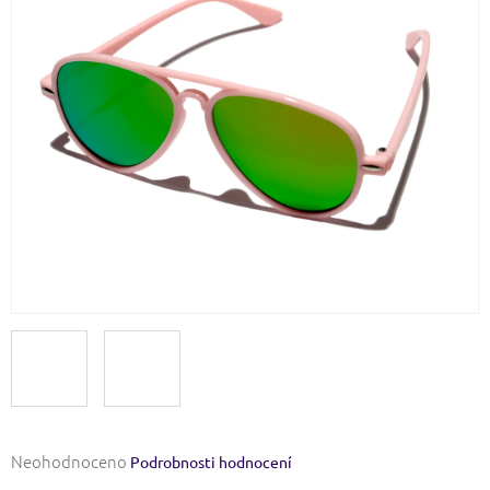
Průměrné
Neohodnoceno
Podrobnosti hodnocení
hodnocení