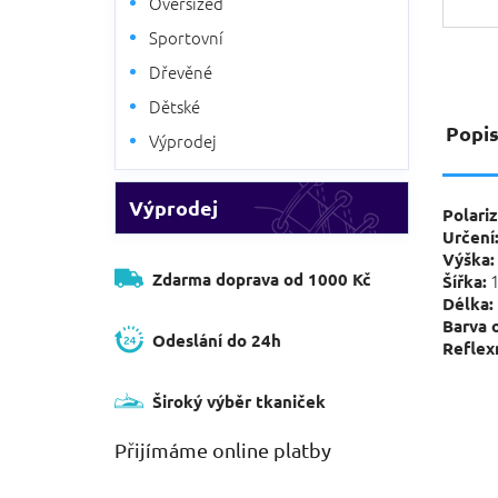
Oversized
Sportovní
Dřevěné
Dětské
Popi
Výprodej
Výprodej
Polariz
Určení
Výška:
Zdarma doprava od 1000 Kč
1
Šířka:
Délka:
Barva 
Odeslání do 24h
Reflexn
Široký výběr tkaniček
Přijímáme online platby