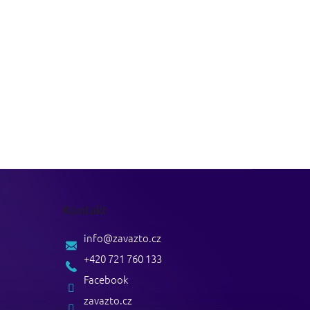
Kontakt
info
@
zavazto.cz
+420 721 760 133
Facebook
zavazto.cz