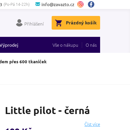
(Po-Pá 14-22h)
3
info@zavazto.cz
NÁKUPNÍ
Prázdný košík
Přihlášení
KOŠÍK
Výprodej
Vše o nákupu
O nás
dem přes 600 tkaniček
Little pilot - černá
Číst více