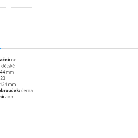
s
ne
ační:
dětské
:
44 mm
23
134 mm
černá
obrouček:
ano
í: