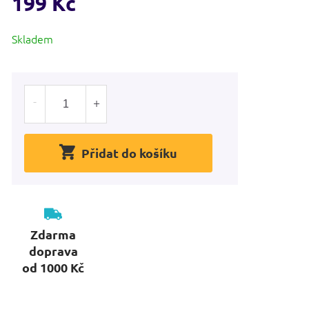
199 Kč
Měrná
Skladem
cena:
Přidat do košíku
Zdarma
doprava
od 1000 Kč