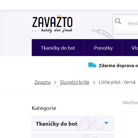
Přejít
na
obsah
Tkaničky do bot
Ponožky
Vl
Zdarma doprava o
Zavazto
Sluneční brýle
Little pilot - černá
P
Průměr
Neoho
Přeskočit
Kategorie
hodnoc
o
kategorie
produk
s
je
t
Tkaničky do bot
0,0
r
z
a