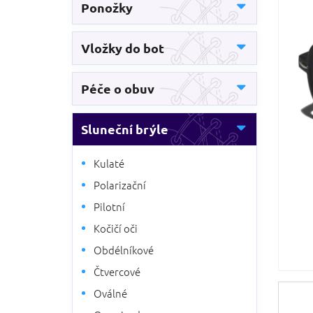
5
Ponožky
n
hvězdič
n
í
Vložky do bot
p
a
n
Péče o obuv
e
l
Sluneční brýle
Kulaté
Polarizační
Pilotní
Kočičí oči
Obdélníkové
Čtvercové
Oválné