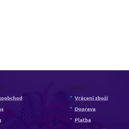
mě
Nákup
koobchod
Vrácení zboží
ás
Doprava
g
Platba