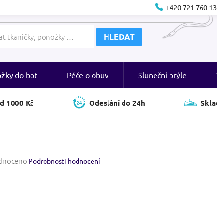
+420 721 760 13
HLEDAT
ožky do bot
Péče o obuv
Sluneční brýle
d 1000 Kč
Odeslání do 24h
Skla
né
dnoceno
Podrobnosti hodnocení
ení
tu