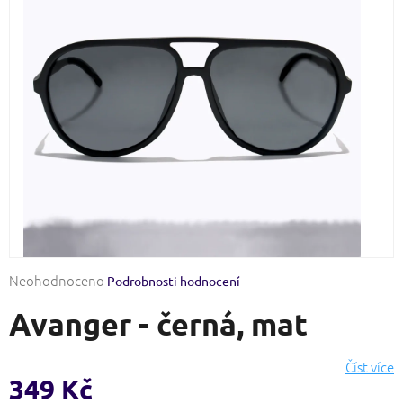
Průměrné
Neohodnoceno
Podrobnosti hodnocení
hodnocení
Avanger - černá, mat
produktu
je
0,0
Číst více
z
349 Kč
5