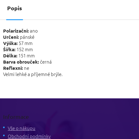
Popis
ano
Polarizační:
pánské
Určení:
57 mm
Výška:
152 mm
Šířka:
151 mm
Délka:
černá
Barva obrouček:
ne
Reflexní:
Velmi lehké a příjemné brýle.
Z
á
p
Informace
a
t
Vše o nákupu
í
Obchodní podmínky