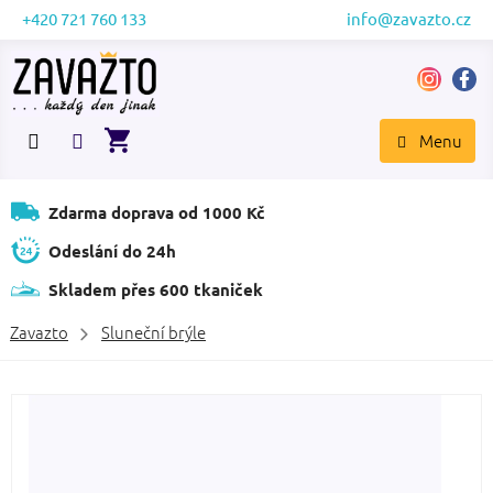
Přejít
+420 721 760 133
info@zavazto.cz
na
obsah
NÁKUPNÍ
KOŠÍK
Zdarma doprava od 1000 Kč
Odeslání do 24h
Skladem přes 600 tkaniček
Zavazto
Sluneční brýle