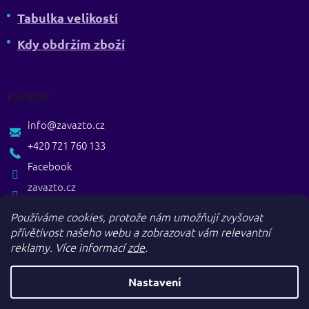
Tabulka velikostí
Kdy obdržím zboží
Kontakt
info
@
zavazto.cz
+420 721 760 133
Facebook
zavazto.cz
Používáme cookies, protože nám umožňují zvyšovat
přívětivost našeho webu a zobrazovat vám relevantní
reklamy.
Více informací
zde
.
Nastavení
Vytvořil Shoptet