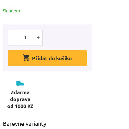
hvězdiček.
Měrná
Skladem
cena:
Přidat do košíku
Zdarma
doprava
od 1000 Kč
Barevné varianty