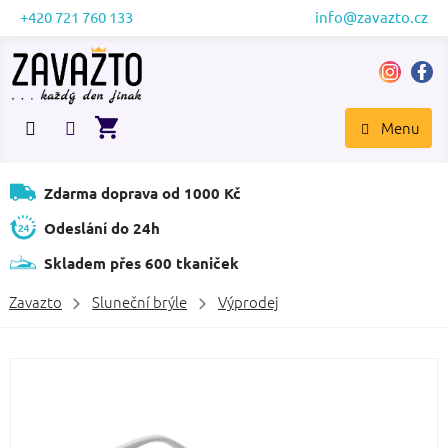
Přejít
+420 721 760 133
info@zavazto.cz
na
obsah
NÁKUPNÍ
KOŠÍK
Zdarma doprava od 1000 Kč
Odeslání do 24h
Skladem přes 600 tkaniček
Zavazto
Sluneční brýle
Výprodej