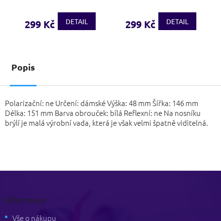
DETAIL
DETAIL
299 Kč
299 Kč
Popis
Polarizační: ne Určení: dámské Výška: 48 mm Šířka: 146 mm
Délka: 151 mm Barva obrouček: bílá Reflexní: ne Na nosníku
brýlí je malá výrobní vada, která je však velmi špatně viditelná.
Z
á
p
Informace
a
t
Vše o nákupu