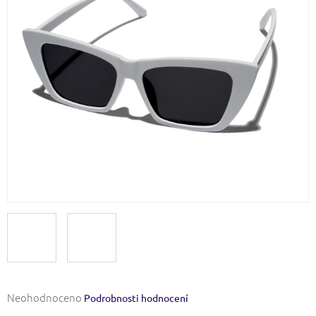
Průměrné
Neohodnoceno
Podrobnosti hodnocení
hodnocení