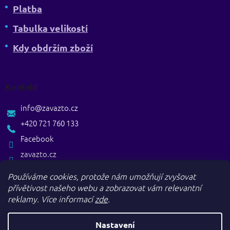
Platba
Tabulka velikostí
Kdy obdržím zboží
Kontakt
info
@
zavazto.cz
+420 721 760 133
Facebook
zavazto.cz
Používáme cookies, protože nám umožňují zvyšovat
přívětivost našeho webu a zobrazovat vám relevantní
reklamy.
Více informací
zde
.
Nastavení
Vytvořil Shoptet