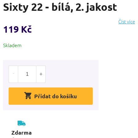
Sixty 22 - bílá, 2. jakost
produktu
je
0,0
Číst více
z
119 Kč
5
hvězdiček.
Měrná
Skladem
cena:
Přidat do košíku
Zdarma