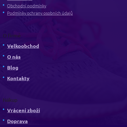
í
Obchodní podmínky
Podmínky ochrany osobních údajů
O firmě
Velkoobchod
O nás
Blog
Kontakty
Nákup
Vrácení zboží
Doprava