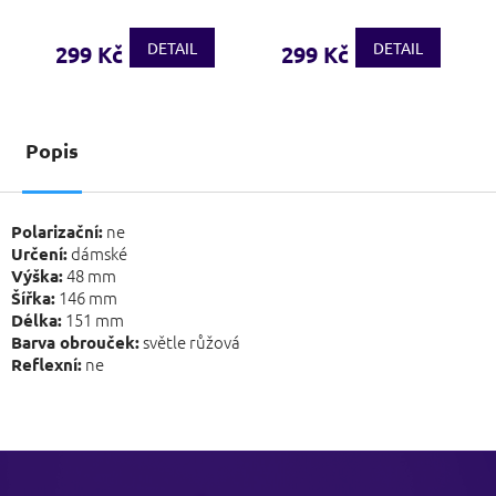
DETAIL
DETAIL
299 Kč
299 Kč
Popis
ne
Polarizační:
dámské
Určení:
48 mm
Výška:
146 mm
Šířka:
151 mm
Délka:
světle růžová
Barva obrouček:
ne
Reflexní:
Z
á