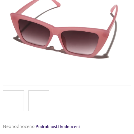
Průměrné
Neohodnoceno
Podrobnosti hodnocení
hodnocení