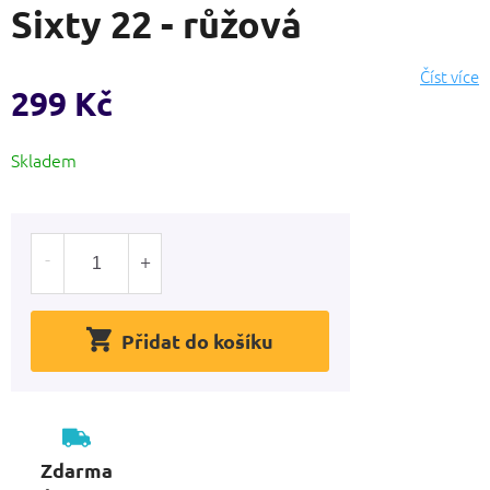
Sixty 22 - růžová
produktu
je
0,0
Číst více
z
299 Kč
5
hvězdiček.
Měrná
Skladem
cena:
Přidat do košíku
Zdarma