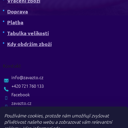
Vrácení zboží
Doprava
Platba
Tabulka velikostí
Kdy obdržím zboží
Kontakt
info
@
zavazto.cz
+420 721 760 133
Facebook
zavazto.cz
Používáme cookies, protože nám umožňují zvyšovat
přívětivost našeho webu a zobrazovat vám relevantní