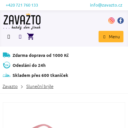
Přejít
+420 721 760 133
info@zavazto.cz
na
obsah
NÁKUPNÍ
KOŠÍK
Zdarma doprava od 1000 Kč
Odeslání do 24h
Skladem přes 600 tkaniček
Zavazto
Sluneční brýle