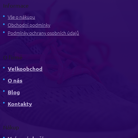
p
Informace
a
t
Vše o nákupu
í
Obchodní podmínky
Podmínky ochrany osobních údajů
O firmě
Velkoobchod
O nás
Blog
Kontakty
Nákup