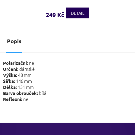
DETAIL
249 Kč
Popis
ne
Polarizační:
dámské
Určení:
48 mm
Výška:
146 mm
Šířka:
151 mm
Délka:
bílá
Barva obrouček:
ne
Reflexní:
Z
á