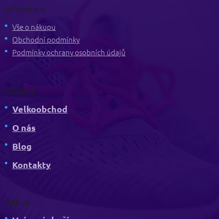
p
Informace
a
t
Vše o nákupu
í
Obchodní podmínky
Podmínky ochrany osobních údajů
O firmě
Velkoobchod
O nás
Blog
Kontakty
Nákup