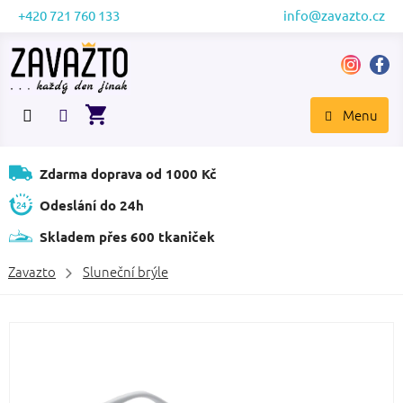
Přejít
+420 721 760 133
info@zavazto.cz
na
obsah
NÁKUPNÍ
KOŠÍK
Zdarma doprava od 1000 Kč
Odeslání do 24h
Skladem přes 600 tkaniček
Zavazto
Sluneční brýle