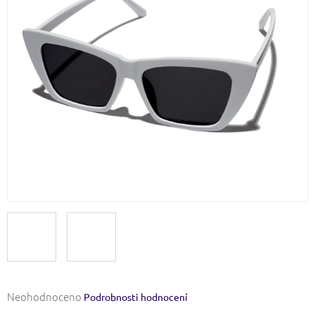
Průměrné
Neohodnoceno
Podrobnosti hodnocení
hodnocení