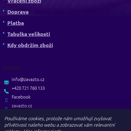
Vrácení zboží
Doprava
Platba
Tabulka velikostí
Kdy obdržím zboží
Kontakt
info
@
zavazto.cz
+420 721 760 133
Facebook
zavazto.cz
Používáme cookies, protože nám umožňují zvyšovat
přívětivost našeho webu a zobrazovat vám relevantní