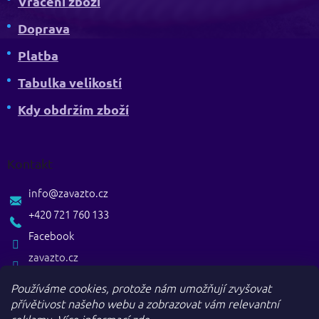
Vrácení zboží
Doprava
Platba
Tabulka velikostí
Kdy obdržím zboží
Kontakt
info
@
zavazto.cz
+420 721 760 133
Facebook
zavazto.cz
Používáme cookies, protože nám umožňují zvyšovat
přívětivost našeho webu a zobrazovat vám relevantní