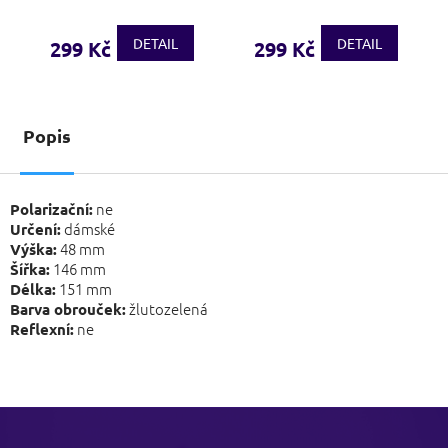
DETAIL
DETAIL
299 Kč
299 Kč
Popis
ne
Polarizační:
dámské
Určení:
48 mm
Výška:
146 mm
Šířka:
151 mm
Délka:
žlutozelená
Barva obrouček:
ne
Reflexní:
Z
á