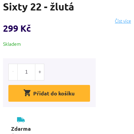
Sixty 22 - žlutá
produktu
je
0,0
Číst více
z
299 Kč
5
hvězdiček.
Měrná
Skladem
cena:
Přidat do košíku
Zdarma