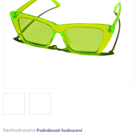
Průměrné
Neohodnoceno
Podrobnosti hodnocení
hodnocení