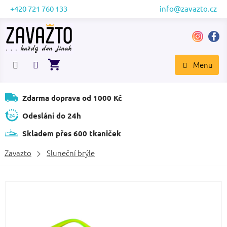
Přejít
+420 721 760 133
info@zavazto.cz
na
obsah
NÁKUPNÍ
KOŠÍK
Zdarma doprava od 1000 Kč
Odeslání do 24h
Skladem přes 600 tkaniček
Zavazto
Sluneční brýle