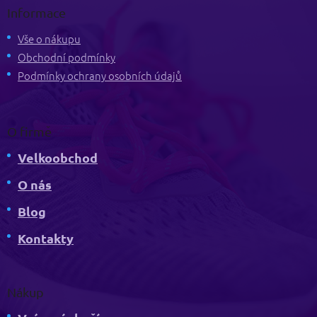
p
Informace
a
t
Vše o nákupu
í
Obchodní podmínky
Podmínky ochrany osobních údajů
O firmě
Velkoobchod
O nás
Blog
Kontakty
Nákup