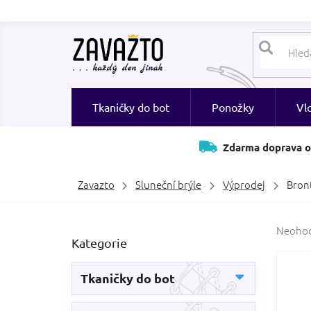
Přejít
na
obsah
Tkaničky do bot
Ponožky
Vl
Zdarma doprava o
Zavazto
Sluneční brýle
Výprodej
Bront
P
Průměr
Neoho
Přeskočit
Kategorie
hodnoc
o
kategorie
produk
s
je
t
Tkaničky do bot
0,0
r
z
a