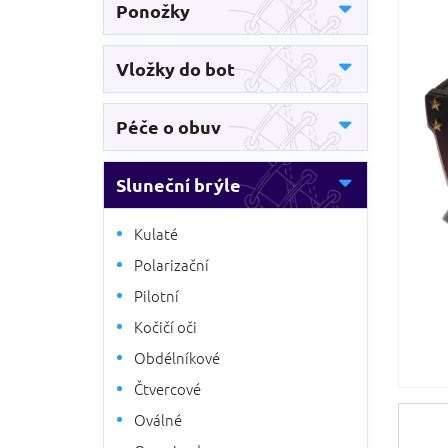
5
Ponožky
n
hvězdič
n
í
Vložky do bot
p
a
n
Péče o obuv
e
l
Sluneční brýle
Kulaté
Polarizační
Pilotní
Kočičí oči
Obdélníkové
Čtvercové
Oválné