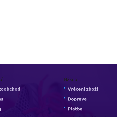
mě
Nákup
koobchod
Vrácení zboží
ás
Doprava
g
Platba