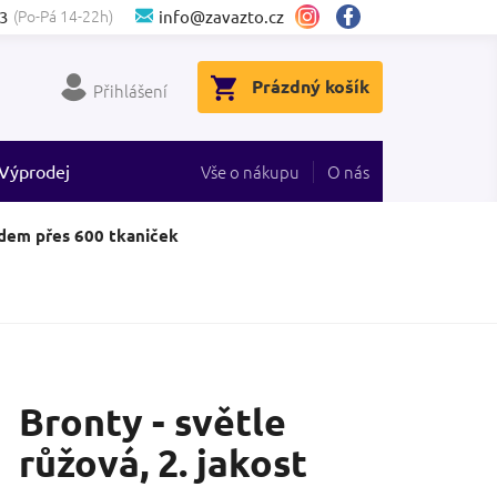
(Po-Pá 14-22h)
3
info@zavazto.cz
NÁKUPNÍ
Prázdný košík
Přihlášení
KOŠÍK
Výprodej
Vše o nákupu
O nás
dem přes 600 tkaniček
Bronty - světle
růžová, 2. jakost