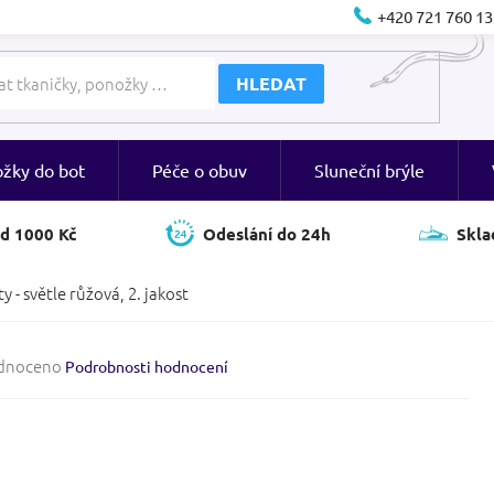
+420 721 760 13
HLEDAT
ožky do bot
Péče o obuv
Sluneční brýle
d 1000 Kč
Odeslání do 24h
Skla
y - světle růžová, 2. jakost
né
dnoceno
Podrobnosti hodnocení
ení
tu