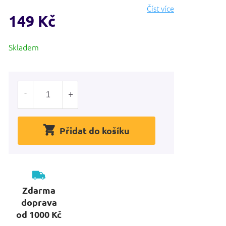
Číst více
149 Kč
Měrná
Skladem
cena:
Přidat do košíku
Zdarma
doprava
od 1000 Kč