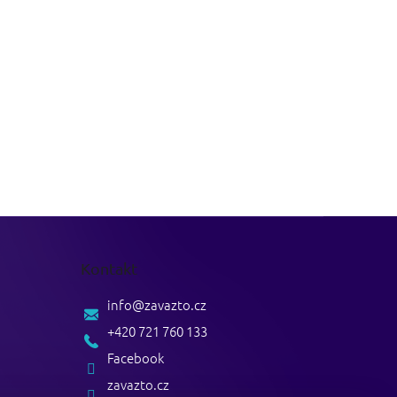
Kontakt
info
@
zavazto.cz
+420 721 760 133
Facebook
zavazto.cz