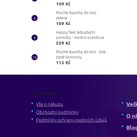
109 Kč
Ploché tkaničky do bot -
zelená
109 Kč
Happy feet Adjustační
ponožky - modro-oranžová
539 Kč
Ploché tkaničky do bot - bílá,
zlaté koncovky
115 Kč
Z
á
p
Informace
O fir
a
Vel
t
Vše o nákupu
í
Obchodní podmínky
O n
Podmínky ochrany osobních údajů
Blo