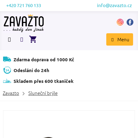
Přejít
+420 721 760 133
info@zavazto.cz
na
obsah
NÁKUPNÍ
KOŠÍK
Zdarma doprava od 1000 Kč
Odeslání do 24h
Skladem přes 600 tkaniček
Zavazto
Sluneční brýle