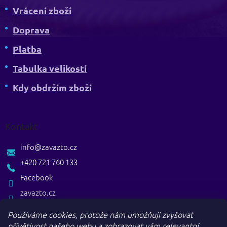
Vrácení zboží
Doprava
Platba
Tabulka velikostí
Kdy obdržím zboží
Kontakt
info
@
zavazto.cz
+420 721 760 133
Facebook
zavazto.cz
Používáme cookies, protože nám umožňují zvyšovat
přívětivost našeho webu a zobrazovat vám relevantní