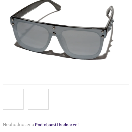
Průměrné
Neohodnoceno
Podrobnosti hodnocení
hodnocení