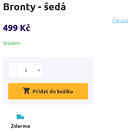
Bronty - šedá
produktu
je
0,0
Číst více
z
499 Kč
5
hvězdiček.
Měrná
Skladem
cena:
Přidat do košíku
Zdarma