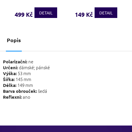
DETAIL
DETAIL
499 Kč
149 Kč
Popis
ne
Polarizační:
dámské; pánské
Určení:
53 mm
Výška:
145 mm
Šířka:
149 mm
Délka:
šedá
Barva obrouček:
ano
Reflexní:
Z