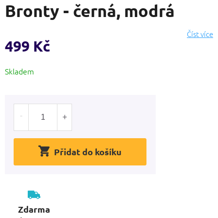
Bronty - černá, modrá
produktu
je
0,0
Číst více
z
499 Kč
5
hvězdiček.
Měrná
Skladem
cena:
Přidat do košíku
Zdarma