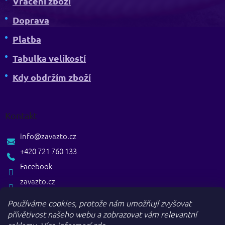
Vrácení zboží
Doprava
Platba
Tabulka velikostí
Kdy obdržím zboží
Kontakt
info
@
zavazto.cz
+420 721 760 133
Facebook
zavazto.cz
Používáme cookies, protože nám umožňují zvyšovat
přívětivost našeho webu a zobrazovat vám relevantní