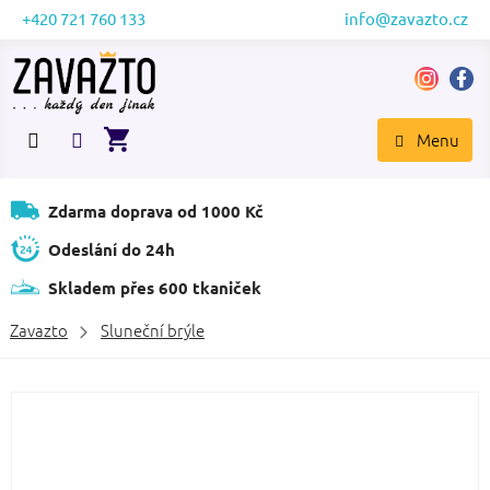
Přejít
+420 721 760 133
info@zavazto.cz
na
obsah
NÁKUPNÍ
KOŠÍK
Zdarma doprava od 1000 Kč
Odeslání do 24h
Skladem přes 600 tkaniček
Zavazto
Sluneční brýle