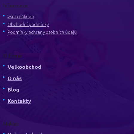
p
Informace
a
t
Vše o nákupu
í
Obchodní podmínky
Podmínky ochrany osobních údajů
O firmě
Velkoobchod
O nás
Blog
Kontakty
Nákup