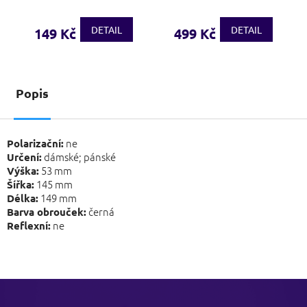
DETAIL
DETAIL
149 Kč
499 Kč
Popis
ne
Polarizační:
dámské; pánské
Určení:
53 mm
Výška:
145 mm
Šířka:
149 mm
Délka:
černá
Barva obrouček:
ne
Reflexní:
Z
á