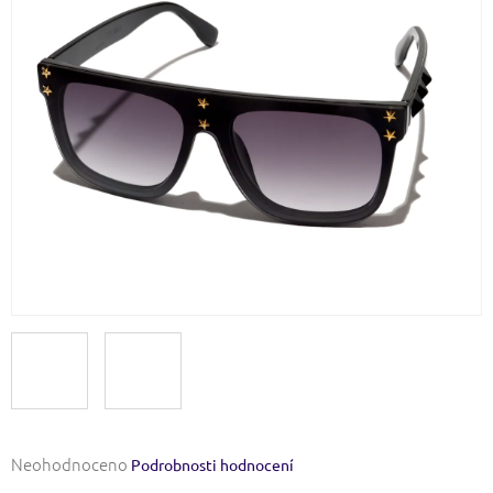
Průměrné
Neohodnoceno
Podrobnosti hodnocení
hodnocení