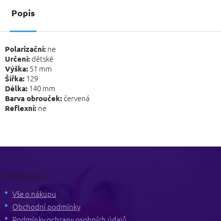
Popis
ne
Polarizační:
dětské
Určení:
51 mm
Výška:
129
Šířka:
140 mm
Délka:
červená
Barva obrouček:
ne
Reflexní:
Z
á
p
Informace
a
t
Vše o nákupu
í
Obchodní podmínky
Podmínky ochrany osobních údajů