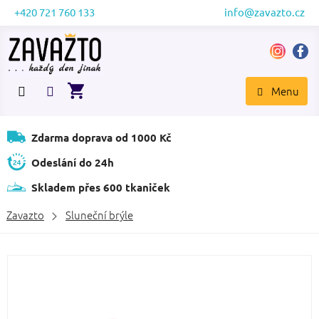
Přejít
+420 721 760 133
info@zavazto.cz
na
obsah
NÁKUPNÍ
KOŠÍK
Zdarma doprava od 1000 Kč
Odeslání do 24h
Skladem přes 600 tkaniček
Zavazto
Sluneční brýle