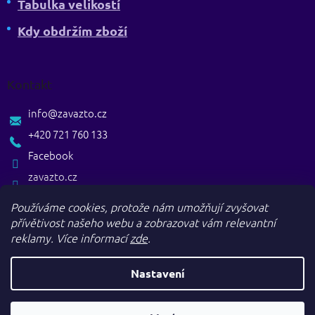
Tabulka velikostí
Kdy obdržím zboží
Kontakt
info
@
zavazto.cz
+420 721 760 133
Facebook
zavazto.cz
Používáme cookies, protože nám umožňují zvyšovat
přívětivost našeho webu a zobrazovat vám relevantní
reklamy.
Více informací
zde
.
Nastavení
Vytvořil Shoptet