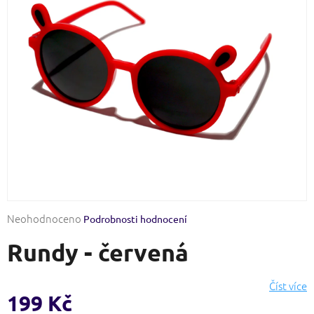
Průměrné
Neohodnoceno
Podrobnosti hodnocení
hodnocení
Rundy - červená
produktu
je
0,0
Číst více
z
199 Kč
5