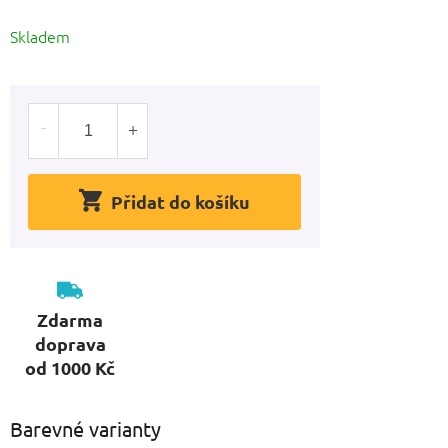
hvězdiček.
Měrná
Skladem
cena:
Přidat do košíku
Zdarma
doprava
od 1000 Kč
Barevné varianty