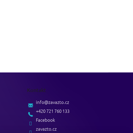
Kontakt
info
@
zavazto.cz
+420 721 760 133
Facebook
zavazto.cz