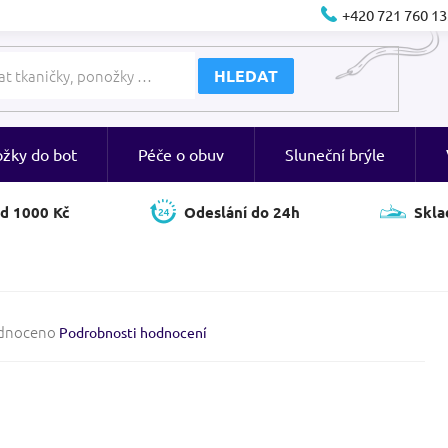
+420 721 760 13
HLEDAT
ožky do bot
Péče o obuv
Sluneční brýle
d 1000 Kč
Odeslání do 24h
Skla
né
dnoceno
Podrobnosti hodnocení
ení
tu