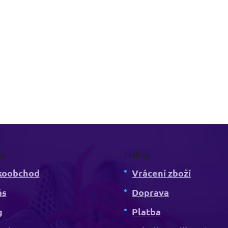
mě
Nákup
koobchod
Vrácení zboží
ás
Doprava
g
Platba