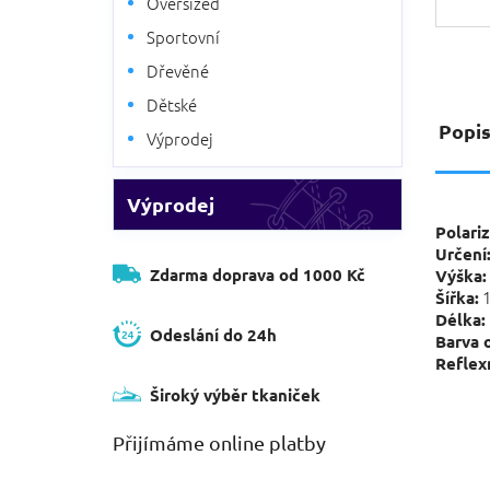
Oversized
Sportovní
Dřevěné
Dětské
Popi
Výprodej
Výprodej
Polariz
Určení
Zdarma doprava od 1000 Kč
Výška:
1
Šířka:
Délka:
Odeslání do 24h
Barva 
Reflexn
Široký výběr tkaniček
Přijímáme online platby