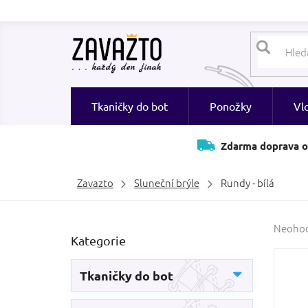
Přejít
na
obsah
Tkaničky do bot
Ponožky
Vl
Zdarma doprava o
Zavazto
Sluneční brýle
Rundy - bílá
P
Průměr
Neoho
Přeskočit
Kategorie
hodnoc
o
kategorie
produk
s
je
t
Tkaničky do bot
0,0
r
z
a