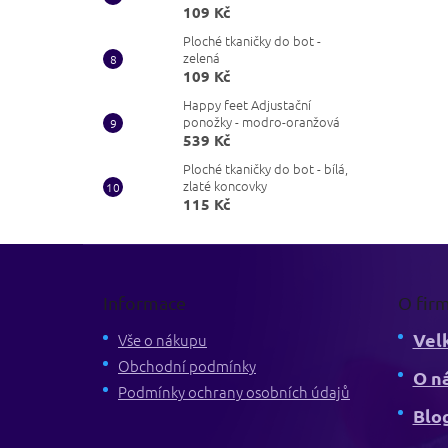
109 Kč
Ploché tkaničky do bot -
zelená
109 Kč
Happy feet Adjustační
ponožky - modro-oranžová
539 Kč
Ploché tkaničky do bot - bílá,
zlaté koncovky
115 Kč
Z
á
p
Informace
O fir
a
Vel
t
Vše o nákupu
í
Obchodní podmínky
O n
Podmínky ochrany osobních údajů
Blo