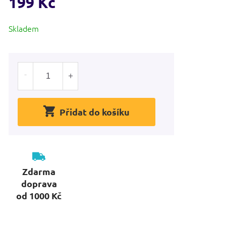
199 Kč
Měrná
Skladem
cena:
Přidat do košíku
Zdarma
doprava
od 1000 Kč