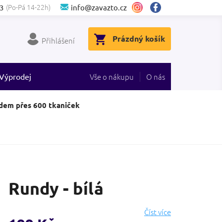
(Po-Pá 14-22h)
3
info@zavazto.cz
NÁKUPNÍ
Prázdný košík
Přihlášení
KOŠÍK
Výprodej
Vše o nákupu
O nás
dem přes 600 tkaniček
Rundy - bílá
Číst více