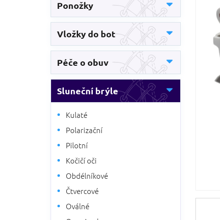
5
Ponožky
n
hvězdič
n
í
Vložky do bot
p
a
n
Péče o obuv
e
l
Sluneční brýle
Kulaté
Polarizační
Pilotní
Kočičí oči
Obdélníkové
Čtvercové
Oválné