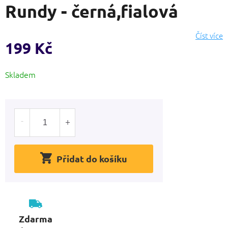
Rundy - černá,fialová
produktu
je
0,0
Číst více
z
199 Kč
5
hvězdiček.
Měrná
Skladem
cena:
Přidat do košíku
Zdarma