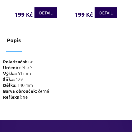
DETAIL
DETAIL
199 Kč
199 Kč
Popis
ne
Polarizační:
dětské
Určení:
51 mm
Výška:
129
Šířka:
140 mm
Délka:
černá
Barva obrouček:
ne
Reflexní:
Z
á