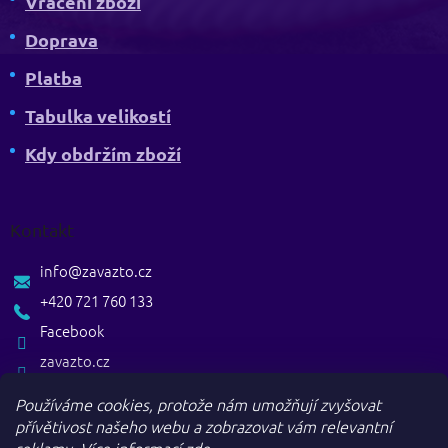
Vrácení zboží
Doprava
Platba
Tabulka velikostí
Kdy obdržím zboží
Kontakt
info
@
zavazto.cz
+420 721 760 133
Facebook
zavazto.cz
Používáme cookies, protože nám umožňují zvyšovat
přívětivost našeho webu a zobrazovat vám relevantní