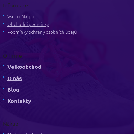
p
Informace
a
t
Vše o nákupu
í
Obchodní podmínky
Podmínky ochrany osobních údajů
O firmě
Velkoobchod
O nás
Blog
Kontakty
Nákup