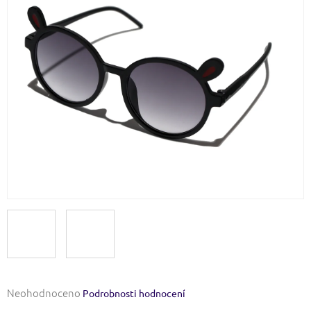
Průměrné
Neohodnoceno
Podrobnosti hodnocení
hodnocení