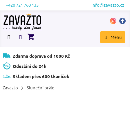
Přejít
+420 721 760 133
info@zavazto.cz
na
obsah
NÁKUPNÍ
KOŠÍK
Zdarma doprava od 1000 Kč
Odeslání do 24h
Skladem přes 600 tkaniček
Zavazto
Sluneční brýle