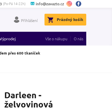
(Po-Pá 14-22h)
3
info@zavazto.cz
NÁKUPNÍ
Prázdný košík
Přihlášení
KOŠÍK
Výprodej
Vše o nákupu
O nás
dem přes 600 tkaniček
Darleen -
želvovinová