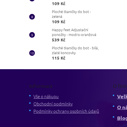
109 Kč
Ploché tkaničky do bot -
zelená
109 Kč
Happy feet Adjustační
ponožky - modro-oranžová
539 Kč
Ploché tkaničky do bot - bílá,
zlaté koncovky
115 Kč
Z
á
p
Informace
O fir
a
Vel
t
Vše o nákupu
í
Obchodní podmínky
O n
Podmínky ochrany osobních údajů
Blo