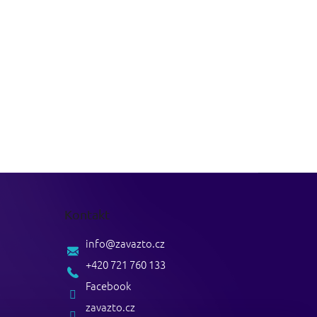
Kontakt
info
@
zavazto.cz
+420 721 760 133
Facebook
zavazto.cz