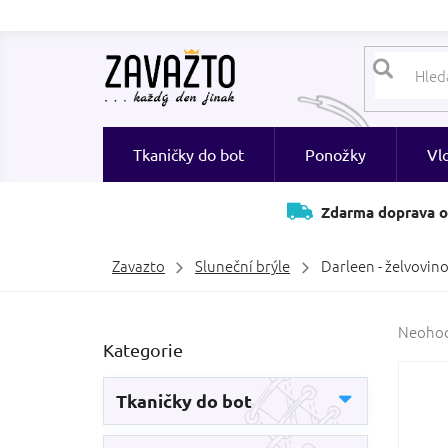
Přejít
na
obsah
Tkaničky do bot
Ponožky
Vl
Zdarma doprava o
Zavazto
Sluneční brýle
Darleen - želvovin
P
Průměr
Neoho
Přeskočit
Kategorie
hodnoc
o
kategorie
produk
s
je
t
Tkaničky do bot
0,0
r
z
a