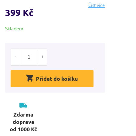
Číst více
399 Kč
Měrná
Skladem
cena:
Přidat do košíku
Zdarma
doprava
od 1000 Kč