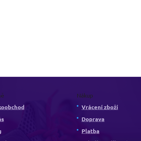
mě
Nákup
koobchod
Vrácení zboží
ás
Doprava
g
Platba