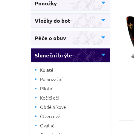
5
Ponožky
n
hvězdič
n
í
Vložky do bot
p
a
n
Péče o obuv
e
l
Sluneční brýle
Kulaté
Polarizační
Pilotní
Kočičí oči
Obdélníkové
Čtvercové
Oválné