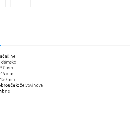
s
ne
ační:
dámské
:
57 mm
45 mm
150 mm
želvovinová
obrouček:
ne
í: