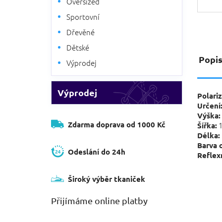
Oversized
Sportovní
Dřevěné
Dětské
Popi
Výprodej
Výprodej
Polariz
Určení
Výška:
Zdarma doprava od 1000 Kč
1
Šířka:
Délka:
Barva 
Odeslání do 24h
Reflexn
Široký výběr tkaniček
Přijímáme online platby