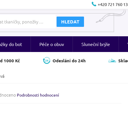
+420 721 760 13
HLEDAT
ožky do bot
Péče o obuv
Sluneční brýle
d 1000 Kč
Odeslání do 24h
Skla
ová
né
dnoceno
Podrobnosti hodnocení
ení
tu